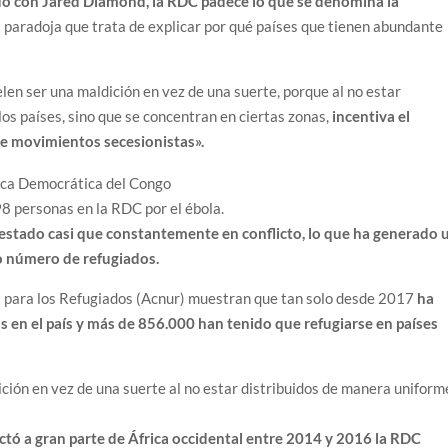
rdo con Jared Diamond, la RDC padece lo que se denomina la
a paradoja que trata de explicar por qué países que tienen abundante
len ser una maldición en vez de una suerte, porque al no estar
os países, sino que se concentran en ciertas zonas,
incentiva el
n de movimientos secesionistas».
 personas en la RDC por el ébola.
a estado casi que constantemente en conflicto, lo que ha generado 
o número de refugiados.
s para los Refugiados (Acnur) muestran que tan solo desde 2017
ha
 en el país y más de 856.000 han tenido que refugiarse en países
ción en vez de una suerte al no estar distribuidos de manera uniform
ectó a gran parte de África occidental entre 2014 y 2016 la RDC