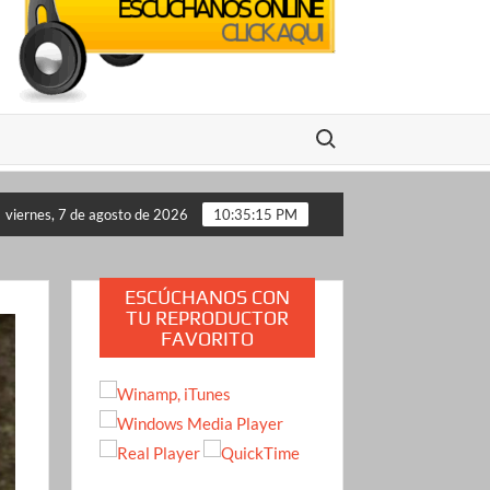
Buscar:
stados Unidos
Crimen de la influencer Valeria Márquez du
viernes, 7 de agosto de 2026
10:35:16 PM
ESCÚCHANOS CON
TU REPRODUCTOR
FAVORITO