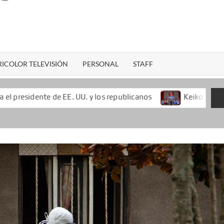
ICOLOR TELEVISIÓN
PERSONAL
STAFF
E. UU. y los republicanos
Keiko Fujimori lo propone a E