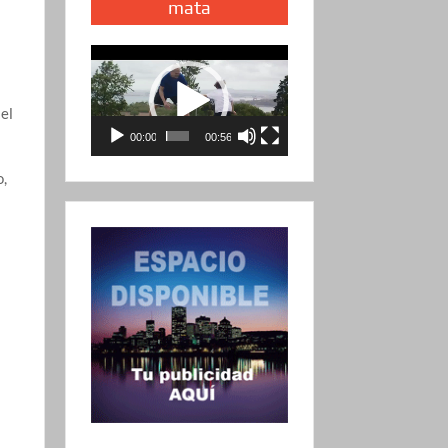
mata
Reproductor
de
vídeo
 el
00:00
00:56
o,