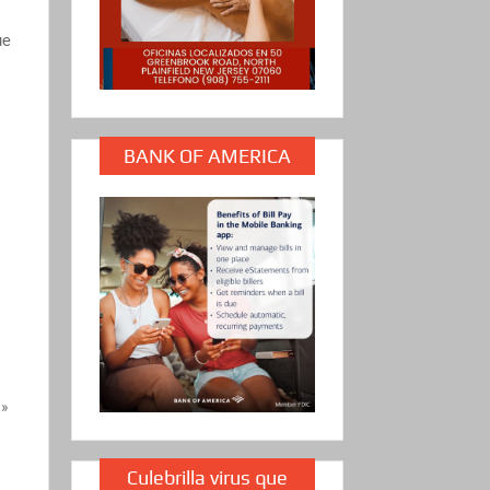
ue
o
BANK OF AMERICA
a»
Culebrilla virus que