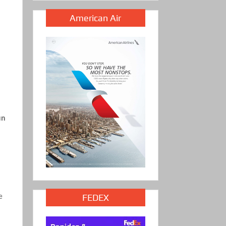
American Air
un
e
FEDEX