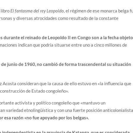
 libro
El fantasma del rey Leopoldo
, el régimen de ese monarca belga f
rsonas y diversas atrocidades como resultado de la constante
s durante el reinado de Leopoldo II en Congo son a la fecha objet
aciones indican que podría situarse entre uno a cinco millones de
30 de junio de 1960, no cambió de forma trascendental su situación
Acosta consideran que la causa de ello estuvo en «la influencia que
e construcción de Estado congoleño».
rtante activista y político congoleño que «mantuvo un
ran variedad etnolingüística y con una fuerte posición anticolonialist
or esa razón «no fue apoyado por los belgas».
 independentista en la provincia de Katanga, que es considerada