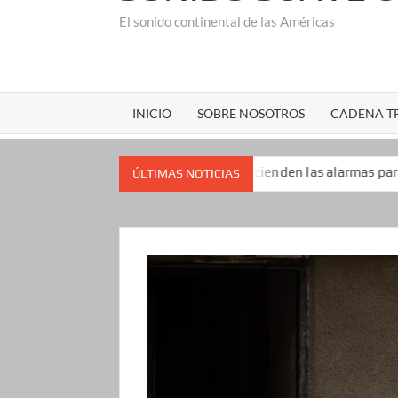
El sonido continental de las Américas
INICIO
SOBRE NOSOTROS
CADENA TR
las encuestas que encienden las alarmas para el presidente de E
ÚLTIMAS NOTICIAS