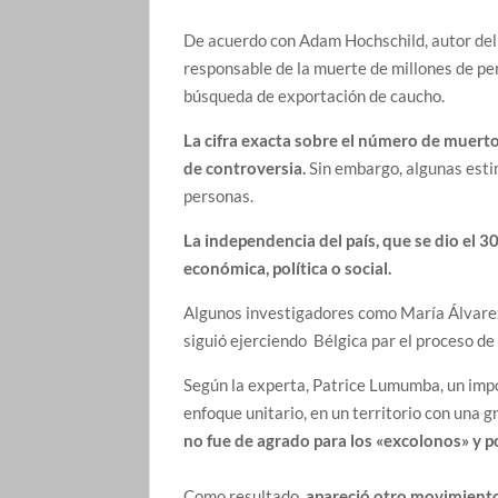
De acuerdo con Adam Hochschild, autor del
responsable de la muerte de millones de pe
búsqueda de exportación de caucho.
La cifra exacta sobre el número de muerto
de controversia.
Sin embargo, algunas estim
personas.
La independencia del país, que se dio el 
económica, política o social.
Algunos investigadores como María Álvarez 
siguió ejerciendo Bélgica par el proceso d
Según la experta, Patrice Lumumba, un impo
enfoque unitario, en un territorio con una g
no fue de agrado para los «excolonos» y p
Como resultado,
apareció otro movimiento