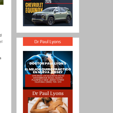
ud
Dr Paul Lyons
el
a