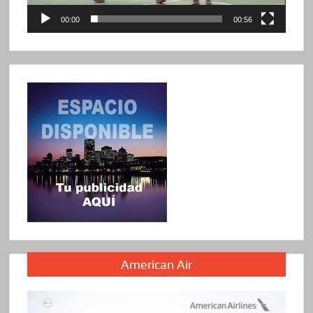
00:00
00:56
American Air