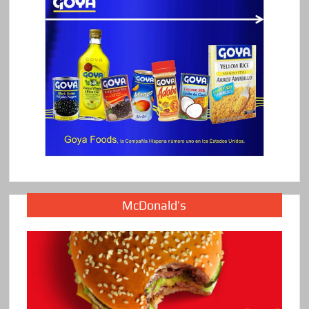
McDonald’s