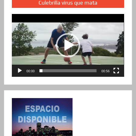
Culebrilla virus que mata
Reproductor
de
vídeo
00:00
00:56