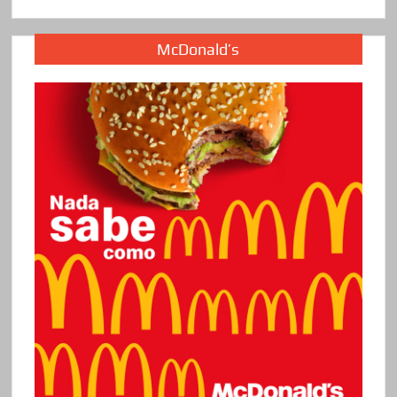
McDonald’s