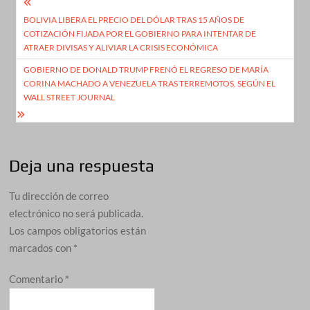
Navegación
BOLIVIA LIBERA EL PRECIO DEL DÓLAR TRAS 15 AÑOS DE
de
COTIZACIÓN FIJADA POR EL GOBIERNO PARA INTENTAR DE
entradas
ATRAER DIVISAS Y ALIVIAR LA CRISIS ECONÓMICA
GOBIERNO DE DONALD TRUMP FRENÓ EL REGRESO DE MARÍA
CORINA MACHADO A VENEZUELA TRAS TERREMOTOS, SEGÚN EL
WALL STREET JOURNAL
Deja una respuesta
Tu dirección de correo
electrónico no será publicada.
Los campos obligatorios están
marcados con
*
Comentario
*