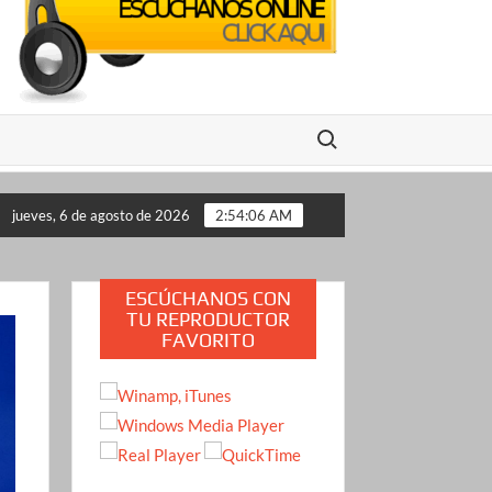
Buscar:
transmisión en vivo en México: se conocen pistas clave del presu
jueves, 6 de agosto de 2026
2:54:07 AM
ESCÚCHANOS CON
TU REPRODUCTOR
FAVORITO