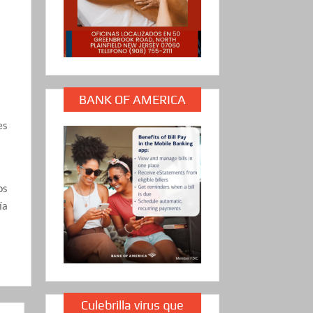
BANK OF AMERICA
es
os
ía
Culebrilla virus que