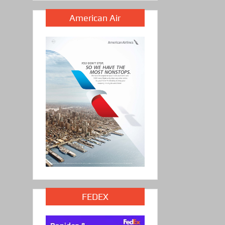
American Air
FEDEX