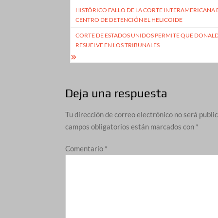
Navegación
HISTÓRICO FALLO DE LA CORTE INTERAMERICANA
de
CENTRO DE DETENCIÓN EL HELICOIDE
entradas
CORTE DE ESTADOS UNIDOS PERMITE QUE DONALD 
RESUELVE EN LOS TRIBUNALES
Deja una respuesta
Tu dirección de correo electrónico no será publi
campos obligatorios están marcados con
*
Comentario
*