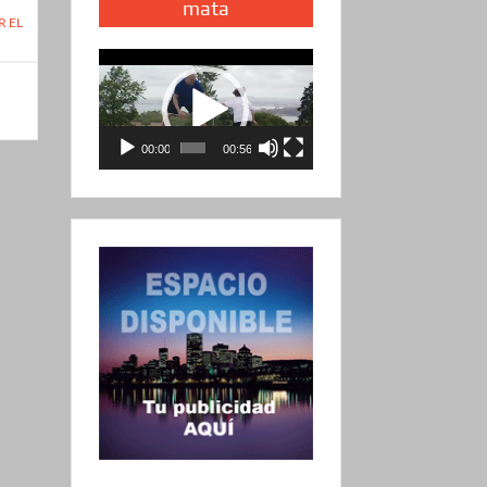
mata
R EL
Reproductor
de
vídeo
00:00
00:56