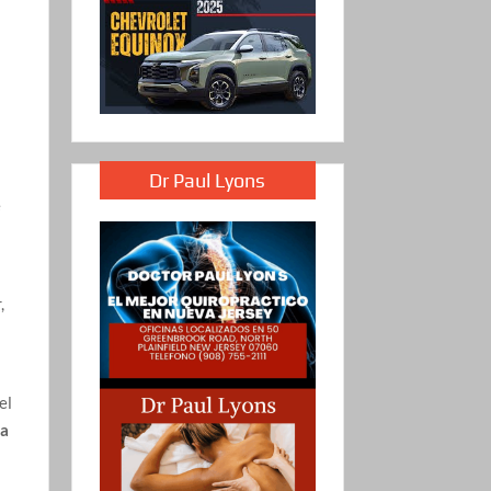
Dr Paul Lyons
e
,
el
ia