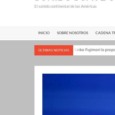
El sonido continental de las Américas
INICIO
SOBRE NOSOTROS
CADENA TR
os republicanos
Keiko Fujimori lo propone a Estados Uni
ÚLTIMAS NOTICIAS