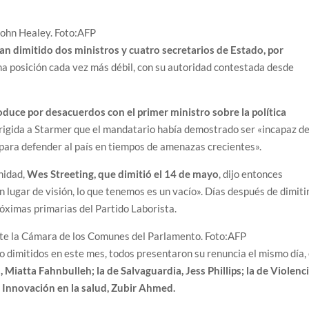
John Healey.
Foto:
AFP
an dimitido dos ministros y cuatro secretarios de Estado, por
na posición cada vez más débil, con su autoridad contestada desde
oduce por desacuerdos con el primer ministro sobre la política
irigida a Starmer que el mandatario había demostrado ser «incapaz d
 para defender al país en tiempos de amenazas crecientes».
anidad,
Wes Streeting, que dimitió el 14 de mayo
, dijo entonces
lugar de visión, lo que tenemos es un vacío». Días después de dimitir
róximas primarias del Partido Laborista.
nte la Cámara de los Comunes del Parlamento.
Foto:
AFP
o dimitidos en este mes, todos presentaron su renuncia el mismo día, 
Miatta Fahnbulleh; la de Salvaguardia, Jess Phillips; la de Violenc
e Innovación en la salud, Zubir Ahmed.