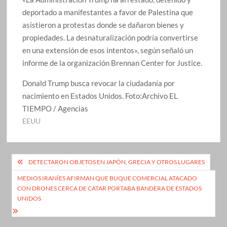
deportado a manifestantes a favor de Palestina que
asistieron a protestas donde se dañaron bienes y
propiedades. La desnaturalización podría convertirse
en una extensión de esos intentos», según señaló un
informe de la organización Brennan Center for Justice.
Donald Trump busca revocar la ciudadanía por
nacimiento en Estados Unidos.
Foto:
Archivo EL
TIEMPO / Agencias
EEUU
Navegación
DETECTARON OBJETOS EN JAPÓN, GRECIA Y OTROS LUGARES
de
MEDIOS IRANÍES AFIRMAN QUE BUQUE COMERCIAL ATACADO
CON DRONES CERCA DE CATAR PORTABA BANDERA DE ESTADOS
entradas
UNIDOS