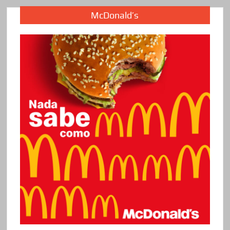
McDonald’s