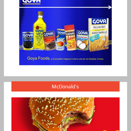
McDonald’s