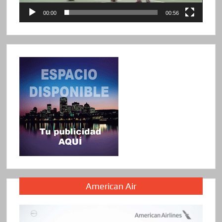
00:00
00:56
American Air