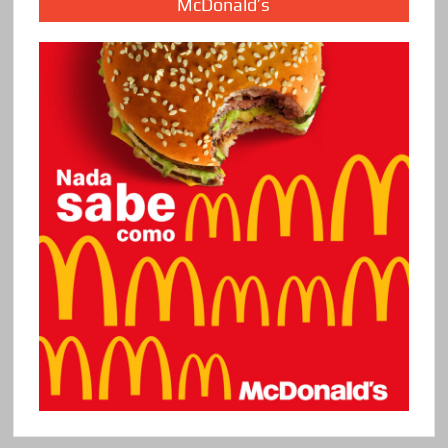
McDonald’s