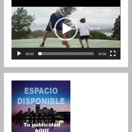
Reproductor
de
vídeo
00:00
00:56