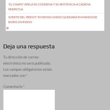
‘EL CHAPO’ APELA SU CONDENA Y SU SENTENCIA A CADENA
de
PERPETUA
entradas
SUERTE DEL ‘BREXIT’ EN REINO UNIDO QUEDARÁ EN MANOS DE
BORIS JOHNSON
Deja una respuesta
Tu dirección de correo
electrónico no será publicada.
Los campos obligatorios están
marcados con
*
Comentario
*