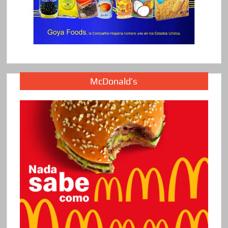
McDonald’s