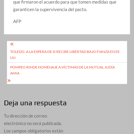
que firmaron el acuerdo para que tomen medidas que
garanticen la supervivencia del pacto.
AFP
Navegación
TOLEDO, A LA ESPERA DE SI RECIBE LIBERTAD BAJO FIANZA EN EE.
de
UU.
entradas
POMPEO RINDE HOMENAJE A VÍCTIMAS DE LA MUTUAL JUDÍA
AMIA
Deja una respuesta
Tu dirección de correo
electrónico no será publicada.
Los campos obligatorios están