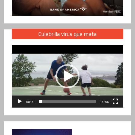
Culebrilla virus que mata
Reproductor
de
vídeo
00:00
00:56