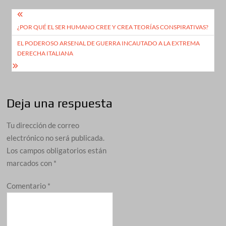
Navegación
¿POR QUÉ EL SER HUMANO CREE Y CREA TEORÍAS CONSPIRATIVAS?
de
EL PODEROSO ARSENAL DE GUERRA INCAUTADO A LA EXTREMA
entradas
DERECHA ITALIANA
Deja una respuesta
Tu dirección de correo
electrónico no será publicada.
Los campos obligatorios están
marcados con
*
Comentario
*