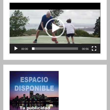
Reproductor
de
vídeo
00:00
00:56