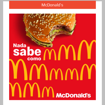
McDonald’s