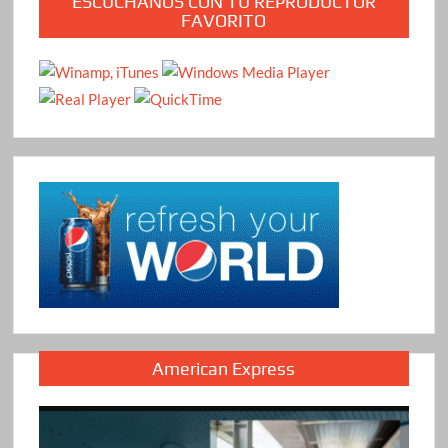
ESCÚCHANOS CON TU REPRODUCTOR
FAVORITO
American Express