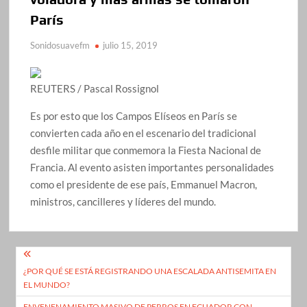
París
Sonidosuavefm
julio 15, 2019
REUTERS / Pascal Rossignol
Es por esto que los Campos Elíseos en París se
convierten cada año en el escenario del tradicional
desfile militar que conmemora la Fiesta Nacional de
Francia. Al evento asisten importantes personalidades
como el presidente de ese país, Emmanuel Macron,
ministros, cancilleres y líderes del mundo.
Navegación
¿POR QUÉ SE ESTÁ REGISTRANDO UNA ESCALADA ANTISEMITA EN
de
EL MUNDO?
entradas
ENVENENAMIENTO MASIVO DE PERROS EN ECUADOR CON