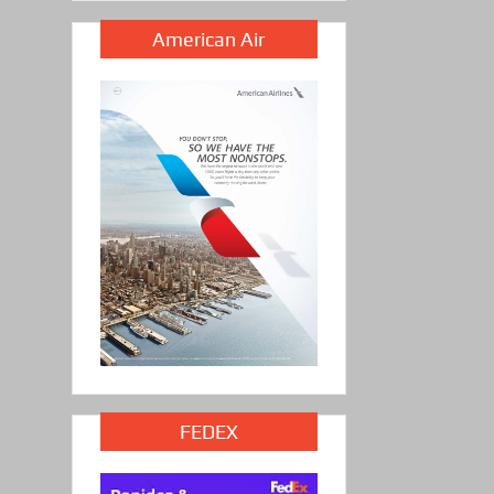
American Air
FEDEX