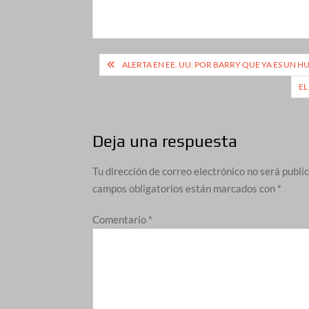
Navegación
ALERTA EN EE. UU. POR BARRY QUE YA ES UN 
de
EL
entradas
Deja una respuesta
Tu dirección de correo electrónico no será publi
campos obligatorios están marcados con
*
Comentario
*