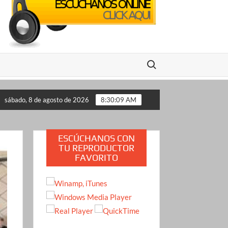
Buscar:
o propone a Estados Unidos
Crimen de la influencer Valer
sábado, 8 de agosto de 2026
8:30:10 AM
ESCÚCHANOS CON
TU REPRODUCTOR
FAVORITO