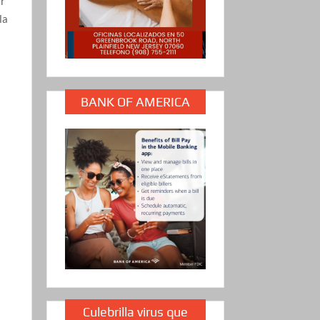
ar
la
BANK OF AMERICA
s
Culebrilla virus que