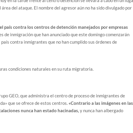
y en la tarde frente al centro detención se llevará a cabo en un lug
el área del ataque. El nombre del agresor aún no ha sido divulgado por 
el país contra los centros de detención manejados por empresas
des de inmigración que han anunciado que este domingo comenzarán
 país contra inmigrantes que no han cumplido sus órdenes de
uras condiciones naturales en su ruta migratoria.
rupo GEO, que administra el centro de proceso de inmigrantes de
da» que se ofrece de estos centros.
«Contrario a las imágenes en la
stalaciones nunca han estado hacinadas,
y nunca han albergado