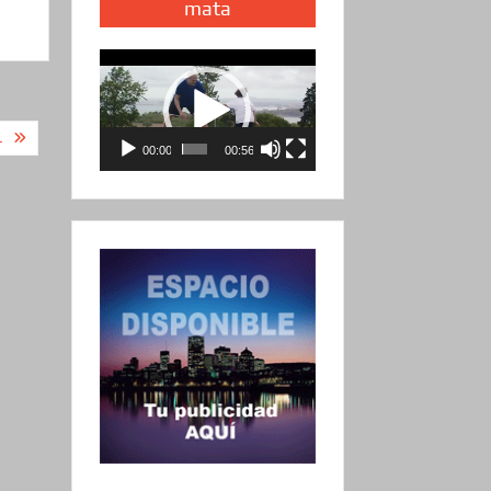
mata
Reproductor
de
vídeo
L
00:00
00:56