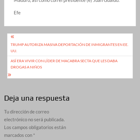
Maduro, así como con el presidente (e) Juan Guaidó.
Efe
Navegación
TRUMP AUTORIZA MASIVA DEPORTACIÓN DE INMIGRANTES EN EE.
de
UU.
entradas
ASÍ ERA VIVIR CON LÍDER DE MACABRA SECTA QUE LES DABA
DROGAS A NIÑOS
Deja una respuesta
Tu dirección de correo
electrónico no será publicada.
Los campos obligatorios están
marcados con
*