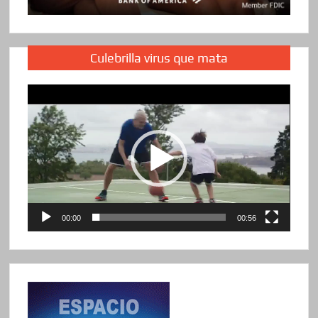
Culebrilla virus que mata
Reproductor
de
vídeo
00:00
00:56