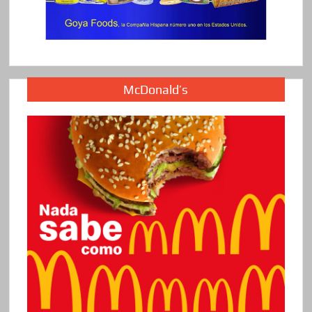
McDonald’s