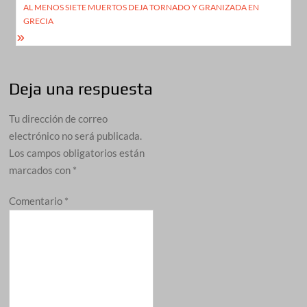
entradas
AL MENOS SIETE MUERTOS DEJA TORNADO Y GRANIZADA EN
GRECIA
Deja una respuesta
Tu dirección de correo
electrónico no será publicada.
Los campos obligatorios están
marcados con
*
Comentario
*