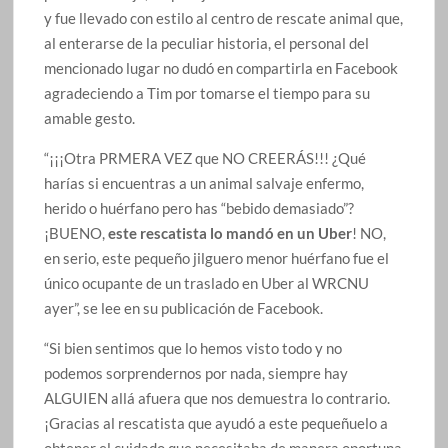
y fue llevado con estilo al centro de rescate animal que,
al enterarse de la peculiar historia, el personal del
mencionado lugar no dudó en compartirla en Facebook
agradeciendo a Tim por tomarse el tiempo para su
amable gesto.
“¡¡¡Otra PRMERA VEZ que NO CREERÁS!!! ¿Qué
harías si encuentras a un animal salvaje enfermo,
herido o huérfano pero has “bebido demasiado”?
¡BUENO,
este rescatista lo mandó en un Uber
! NO,
en serio, este pequeño jilguero menor huérfano fue el
único ocupante de un traslado en Uber al WRCNU
ayer”, se lee en su publicación de Facebook.
“Si bien sentimos que lo hemos visto todo y no
podemos sorprendernos por nada, siempre hay
ALGUIEN allá afuera que nos demuestra lo contrario.
¡Gracias al rescatista que ayudó a este pequeñuelo a
obtener el cuidado que necesitaba de manera oportuna