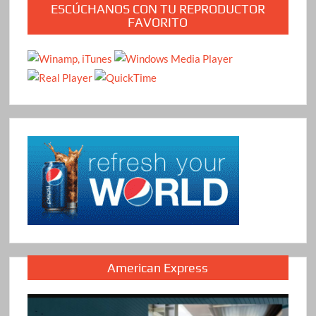
ESCÚCHANOS CON TU REPRODUCTOR
FAVORITO
American Express