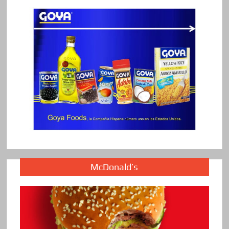
McDonald’s