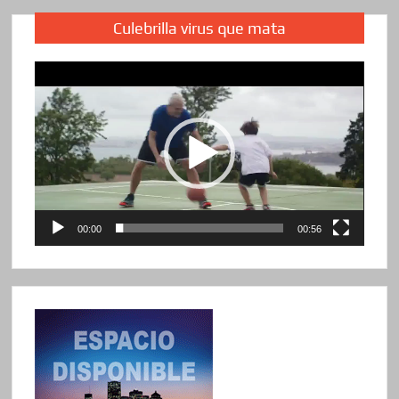
Culebrilla virus que mata
Reproductor
de
vídeo
00:00
00:56