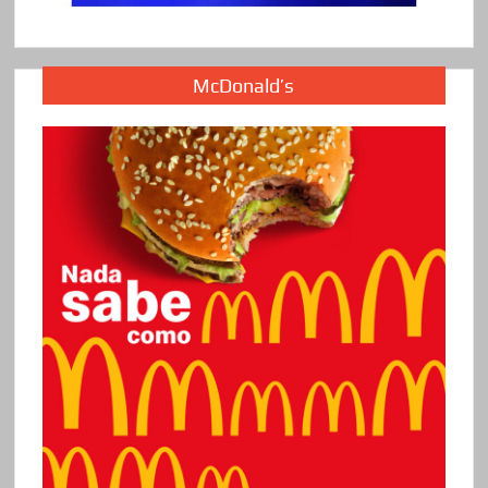
McDonald’s