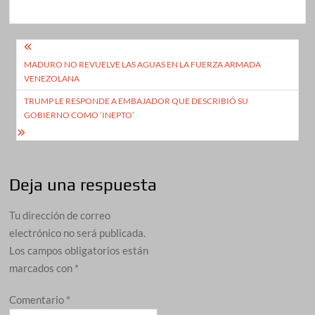
Navegación
MADURO NO REVUELVE LAS AGUAS EN LA FUERZA ARMADA
de
VENEZOLANA
entradas
TRUMP LE RESPONDE A EMBAJADOR QUE DESCRIBIÓ SU
GOBIERNO COMO ‘INEPTO’
Deja una respuesta
Tu dirección de correo
electrónico no será publicada.
Los campos obligatorios están
marcados con
*
Comentario
*