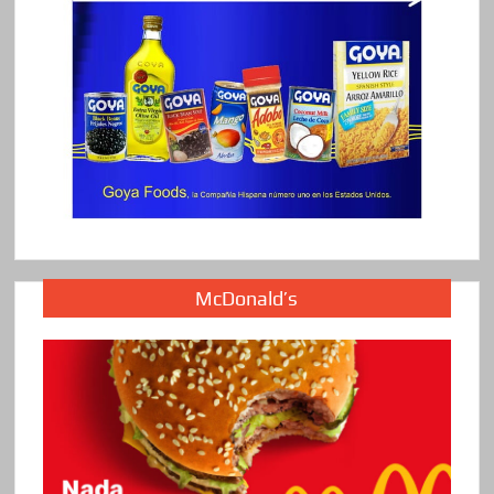
McDonald’s