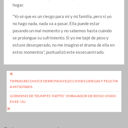
hogar.
“Yo sé que es un riesgo para mí y mi familia, pero si yo
no hago nada, nada va a pasar. Ella puede estar
pasando un mal momento y no sabemos hasta cuándo
se prolongue su sufrimiento. Si yo me bajé de peso y
estuve desesperado, no me imagino el drama de ella en
estos momentos”, puntualizó este exsecuestrado.
Navegación
TSIPRAS RECONOCE DERROTA EN ELECCIONES GRIEGAS Y FELICITA
de
A MITSOTAKIS
entradas
GOBIERNO DE TRUMP ES ‘INEPTO’: EMBAJADOR DE REINO UNIDO
EN EE. UU.