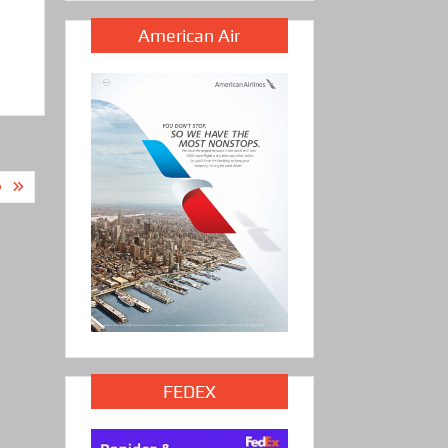
American Air
O
FEDEX