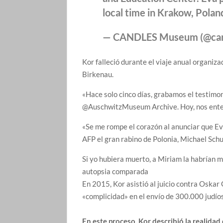
local time in Krakow, Pola
— CANDLES Museum (@ca
Kor falleció durante el viaje anual organiz
Birkenau.
«Hace solo cinco días, grabamos el testimon
@AuschwitzMuseum Archive. Hoy, nos entera
«Se me rompe el corazón al anunciar que Eva
AFP el gran rabino de Polonia, Michael Schu
Si yo hubiera muerto, a Miriam la habrían 
autopsia comparada
En 2015, Kor asistió al juicio contra Oska
«complicidad» en el envío de 300.000 judíos
En este proceso, Kor describió la realida