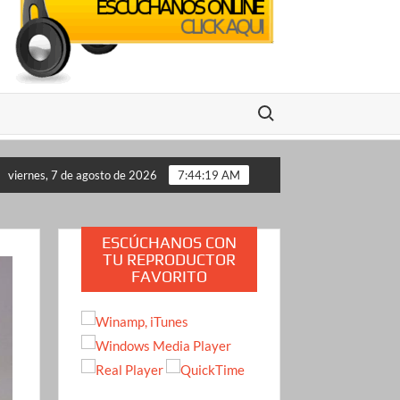
Buscar:
 lo propone a Estados Unidos
Crimen de la influencer Va
viernes, 7 de agosto de 2026
7:44:20 AM
ESCÚCHANOS CON
TU REPRODUCTOR
FAVORITO