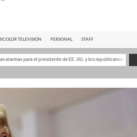
ICOLOR TELEVISIÓN
PERSONAL
STAFF
presidente de EE. UU. y los republicanos
Keiko Fujimori