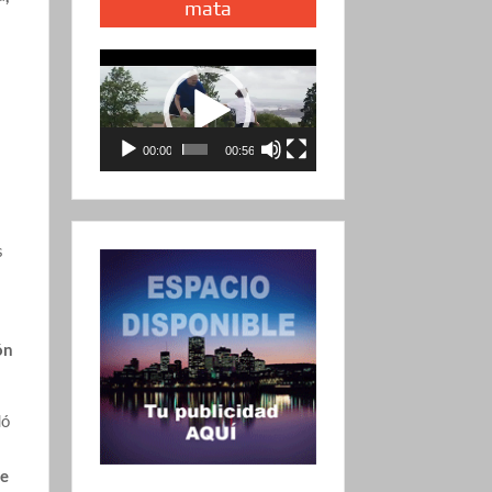
mata
Reproductor
de
vídeo
00:00
00:56
s
ón
dó
de