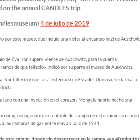
nd on the annual CANDLES trip.
ndlesmuseum)
4 de julio de 2019
ado por este museo, que incluía una visita al excampo nazi de Auschwit
io de Eva Kor, superviviente de Auschwitz, para la cuenta
mos de que falleció», indicó por su parte el museo de Auschwitz.
 Kor falleció y que será enterrada en Estados Unidos», declaró a la
drich.
matado con una inyección en el corazón. Mengele habría hecho una
r Groning, nonagenario, excontable del campo de exterminio, acusado 
 a las cámaras de gas entre mayo y julio de 1944.
d de este campo, donde vio desaparecer en la rampa, «en 40 minutos