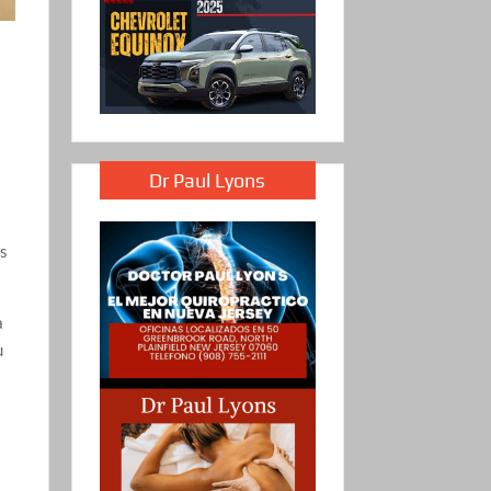
Dr Paul Lyons
os
a
u