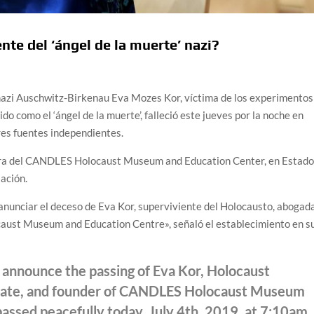
nte del ‘ángel de la muerte’ nazi?
nazi Auschwitz-Birkenau Eva Mozes Kor, víctima de los experimentos
o como el ‘ángel de la muerte’, falleció este jueves por la noche en
tres fuentes independientes.
ora del CANDLES Holocaust Museum and Education Center, en Estad
iación.
nunciar el deceso de Eva Kor, superviviente del Holocausto, abogad
aust Museum and Education Centre», señaló el establecimiento en s
announce the passing of Eva Kor, Holocaust
ocate, and founder of CANDLES Holocaust Museum
passed peacefully today, July 4th, 2019, at 7:10am