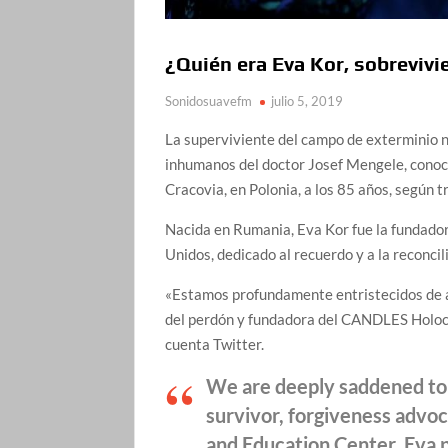
¿Quién era Eva Kor, sobrevivie
Sonidosuavefm
julio 5, 2019
La superviviente del campo de exterminio 
inhumanos del doctor Josef Mengele, conocid
Cracovia, en Polonia, a los 85 años, según 
Nacida en Rumania, Eva Kor fue la fundad
Unidos, dedicado al recuerdo y a la reconcil
«Estamos profundamente entristecidos de a
del perdón y fundadora del CANDLES Holoc
cuenta Twitter.
We are deeply saddened to 
survivor, forgiveness adv
and Education Center. Eva 