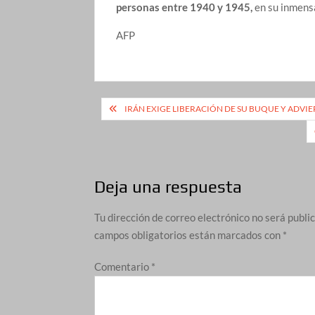
personas entre 1940 y 1945,
en su inmens
AFP
Navegación
IRÁN EXIGE LIBERACIÓN DE SU BUQUE Y ADVIE
de
entradas
Deja una respuesta
Tu dirección de correo electrónico no será publi
campos obligatorios están marcados con
*
Comentario
*