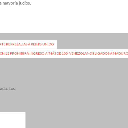
a mayoría judíos.
RTE REPRESALIAS A REINO UNIDO
CHILE PROHIBIRÁ INGRESO A ‘MÁS DE 100’ VENEZOLANOS LIGADOS A MADUR
cada.
Los