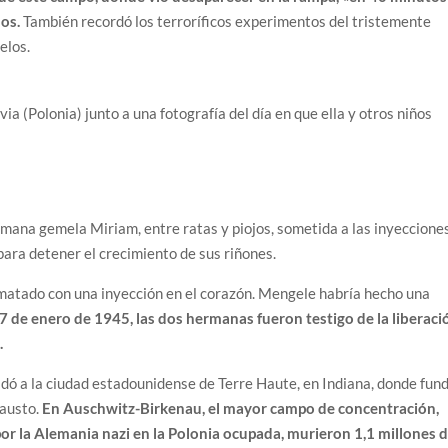
os.
También recordó los terroríficos experimentos del tristemente
elos.
a (Polonia) junto a una fotografía del día en que ella y otros niños
ermana gemela Miriam, entre ratas y piojos, sometida a las inyeccione
 para detener el crecimiento de sus riñones.
 matado con una inyección en el corazón. Mengele habría hecho una
27 de enero de 1945, las dos hermanas fueron testigo de la liberaci
.
ladó a la ciudad estadounidense de Terre Haute, en Indiana, donde fun
austo.
En Auschwitz-Birkenau, el mayor campo de concentración,
or la Alemania nazi en la Polonia ocupada, murieron 1,1 millones 