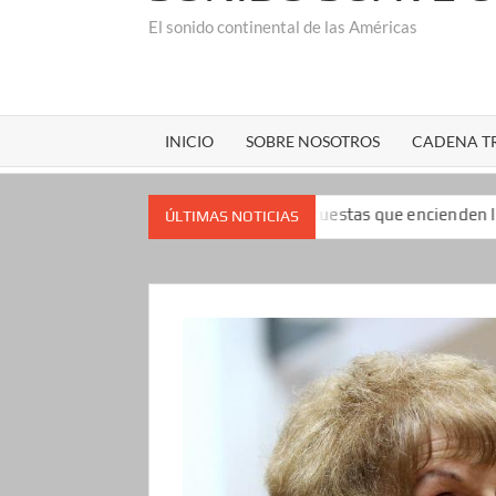
El sonido continental de las Américas
INICIO
SOBRE NOSOTROS
CADENA TR
impopularidad: las encuestas que encienden las alarmas para el 
ÚLTIMAS NOTICIAS