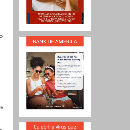
z-
BANK OF AMERICA
de
Culebrilla virus que
»,