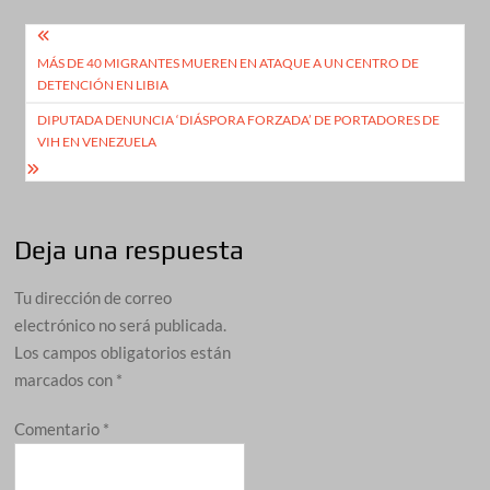
Navegación
MÁS DE 40 MIGRANTES MUEREN EN ATAQUE A UN CENTRO DE
de
DETENCIÓN EN LIBIA
entradas
DIPUTADA DENUNCIA ‘DIÁSPORA FORZADA’ DE PORTADORES DE
VIH EN VENEZUELA
Deja una respuesta
Tu dirección de correo
electrónico no será publicada.
Los campos obligatorios están
marcados con
*
Comentario
*