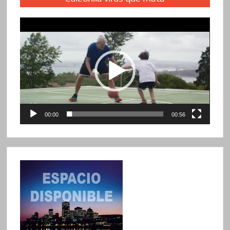
Reproductor
de
vídeo
00:00
00:56