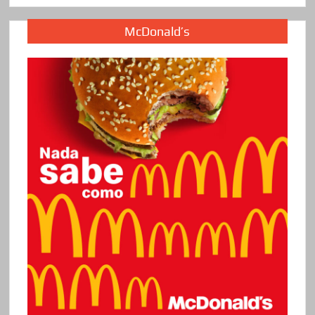
McDonald’s