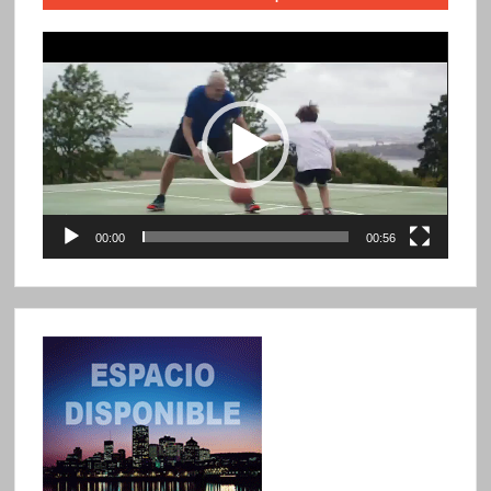
Reproductor
de
vídeo
00:00
00:56