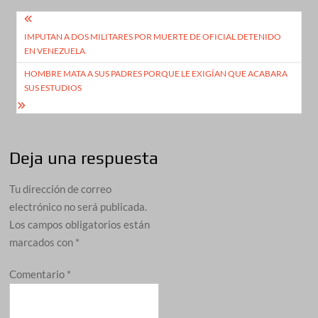
Navegación
IMPUTAN A DOS MILITARES POR MUERTE DE OFICIAL DETENIDO
de
EN VENEZUELA
entradas
HOMBRE MATA A SUS PADRES PORQUE LE EXIGÍAN QUE ACABARA
SUS ESTUDIOS
Deja una respuesta
Tu dirección de correo
electrónico no será publicada.
Los campos obligatorios están
marcados con
*
Comentario
*