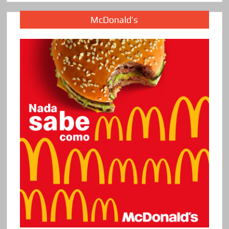
McDonald’s