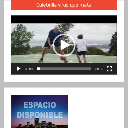
Culebrilla virus que mata
Reproductor
de
vídeo
00:00
00:56