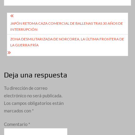
Navegación
JAPÓN RETOMA CAZA COMERCIAL DE BALLENAS TRAS 30 AÑOS DE
de
INTERRUPCIÓN
entradas
ZONA DESMILITARIZADA DE NORCOREA, LA ÚLTIMA FRONTERA DE
LA GUERRA FRÍA
Deja una respuesta
Tu dirección de correo
electrónico no será publicada.
Los campos obligatorios están
marcados con
*
Comentario
*