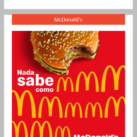
McDonald’s