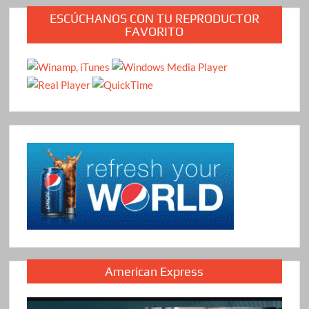
ESCÚCHANOS CON TU REPRODUCTOR
FAVORITO
American Express