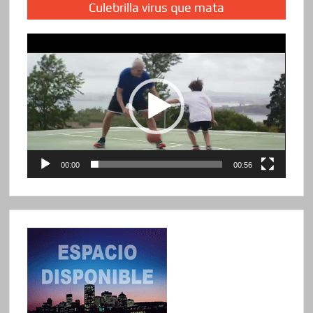
Culebrilla virus que mata
Reproductor
de
vídeo
00:00
00:56