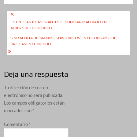
Navegación
ENTRE LLANTO, MIGRANTES DENUNCIAN MALTRATO EN
de
ALBERGUES DE MÉXICO
entradas
ONU ALERTA DE ‘MÁXIMOS HISTÓRICOS’ EN EL CONSUMO DE
DROGAS EN EL MUNDO
Deja una respuesta
Tu dirección de correo
electrónico no será publicada.
Los campos obligatorios están
marcados con
*
Comentario
*