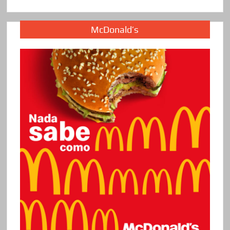
McDonald’s