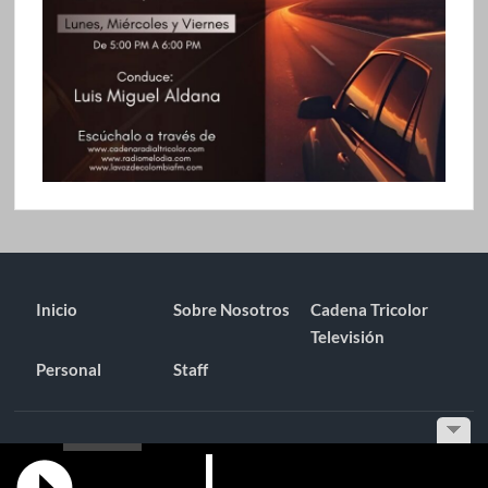
Inicio
Sobre Nosotros
Cadena Tricolor
Televisión
Personal
Staff
Funciona gracias a WordPress
|
Tema: TimesNews
|
por
Tema
Freesia
.