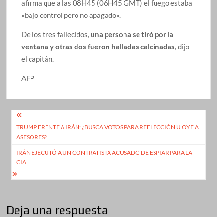
afirma que a las 08H45 (06H45 GMT) el fuego estaba
«bajo control pero no apagado».
De los tres fallecidos,
una persona se tiró por la
ventana y otras dos fueron halladas calcinadas
, dijo
el capitán.
AFP
Navegación
TRUMP FRENTE A IRÁN: ¿BUSCA VOTOS PARA REELECCIÓN U OYE A
de
ASESORES?
entradas
IRÁN EJECUTÓ A UN CONTRATISTA ACUSADO DE ESPIAR PARA LA
CIA
Deja una respuesta