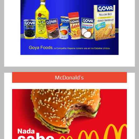
McDonald’s