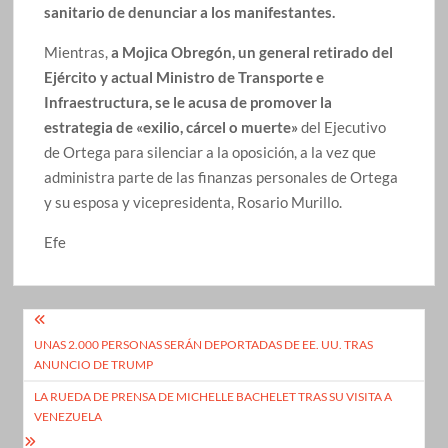
sanitario de denunciar a los manifestantes.
Mientras,
a Mojica Obregón, un general retirado del
Ejército y actual Ministro de Transporte e
Infraestructura, se le acusa de promover la
estrategia de «exilio, cárcel o muerte»
del Ejecutivo
de Ortega para silenciar a la oposición, a la vez que
administra parte de las finanzas personales de Ortega
y su esposa y vicepresidenta, Rosario Murillo.
Efe
Navegación
UNAS 2.000 PERSONAS SERÁN DEPORTADAS DE EE. UU. TRAS
de
ANUNCIO DE TRUMP
entradas
LA RUEDA DE PRENSA DE MICHELLE BACHELET TRAS SU VISITA A
VENEZUELA