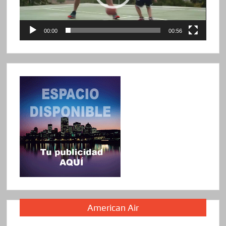
00:00
00:56
American Air