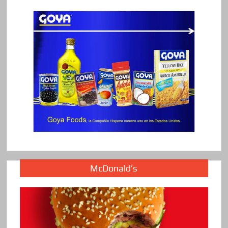
McDonald’s