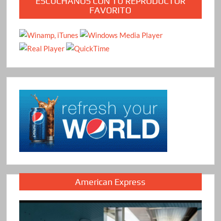
ESCÚCHANOS CON TU REPRODUCTOR
FAVORITO
American Express