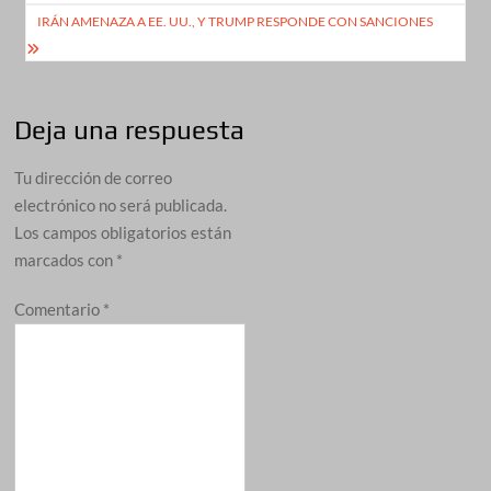
entradas
IRÁN AMENAZA A EE. UU., Y TRUMP RESPONDE CON SANCIONES
Deja una respuesta
Tu dirección de correo
electrónico no será publicada.
Los campos obligatorios están
marcados con
*
Comentario
*