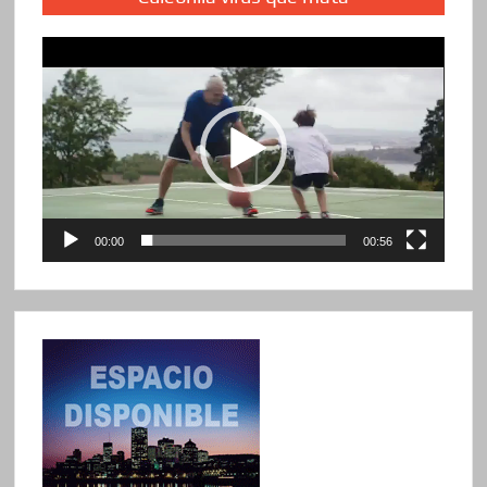
Reproductor
de
vídeo
00:00
00:56