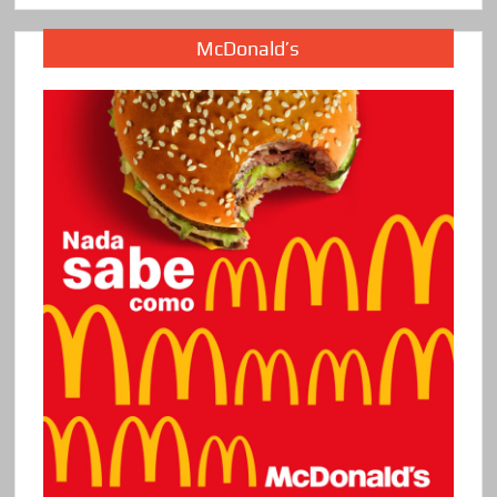
McDonald’s