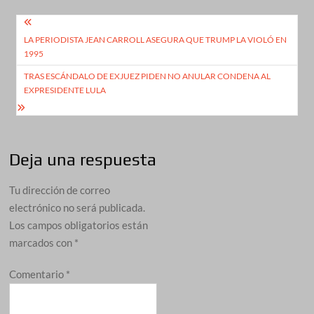
Navegación
LA PERIODISTA JEAN CARROLL ASEGURA QUE TRUMP LA VIOLÓ EN
de
1995
entradas
TRAS ESCÁNDALO DE EXJUEZ PIDEN NO ANULAR CONDENA AL
EXPRESIDENTE LULA
Deja una respuesta
Tu dirección de correo
electrónico no será publicada.
Los campos obligatorios están
marcados con
*
Comentario
*