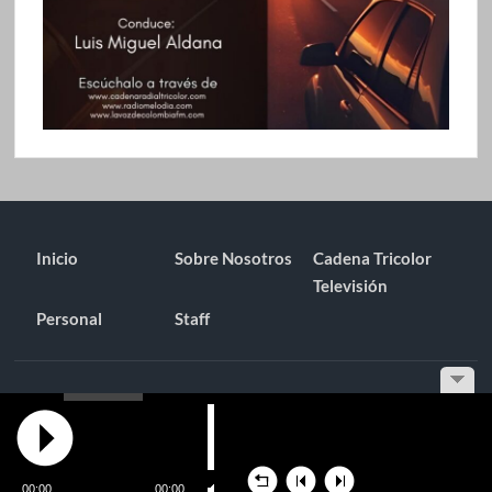
Inicio
Sobre Nosotros
Cadena Tricolor
Televisión
Personal
Staff
Funciona gracias a WordPress
|
Tema: TimesNews
|
por
Tema
Freesia
.
00:00
00:00