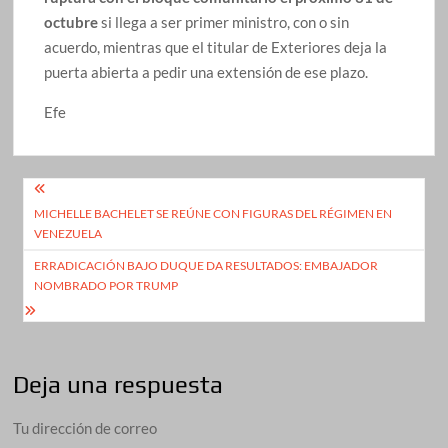
octubre
si llega a ser primer ministro, con o sin
acuerdo, mientras que el titular de Exteriores deja la
puerta abierta a pedir una extensión de ese plazo.
Efe
Navegación
MICHELLE BACHELET SE REÚNE CON FIGURAS DEL RÉGIMEN EN
de
VENEZUELA
entradas
ERRADICACIÓN BAJO DUQUE DA RESULTADOS: EMBAJADOR
NOMBRADO POR TRUMP
Deja una respuesta
Tu dirección de correo