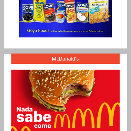
McDonald’s