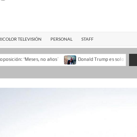
ICOLOR TELEVISIÓN
PERSONAL
STAFF
s, no años’
Donald Trump es solo superado por Nixon en 