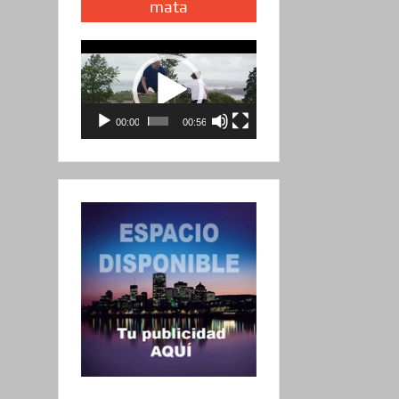
mata
Reproductor
de
vídeo
00:00
00:56