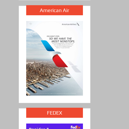
American Air
FEDEX