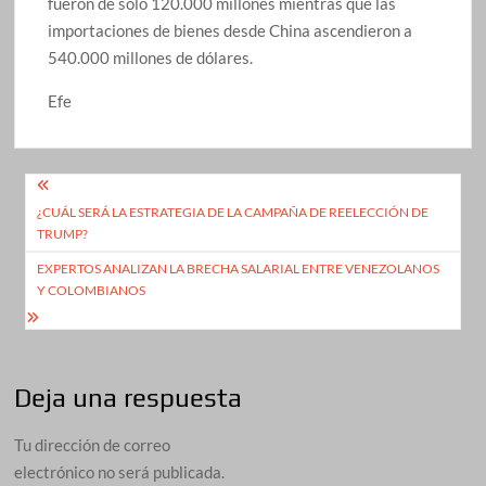
fueron de solo 120.000 millones mientras que las
importaciones de bienes desde China ascendieron a
540.000 millones de dólares.
Efe
Navegación
¿CUÁL SERÁ LA ESTRATEGIA DE LA CAMPAÑA DE REELECCIÓN DE
de
TRUMP?
entradas
EXPERTOS ANALIZAN LA BRECHA SALARIAL ENTRE VENEZOLANOS
Y COLOMBIANOS
Deja una respuesta
Tu dirección de correo
electrónico no será publicada.