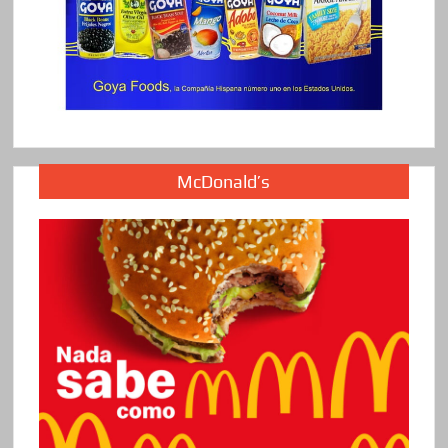
McDonald’s