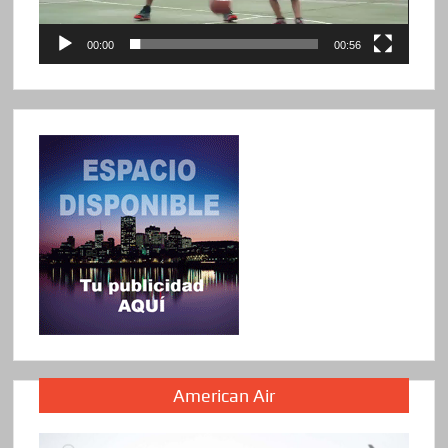
00:00
00:56
American Air