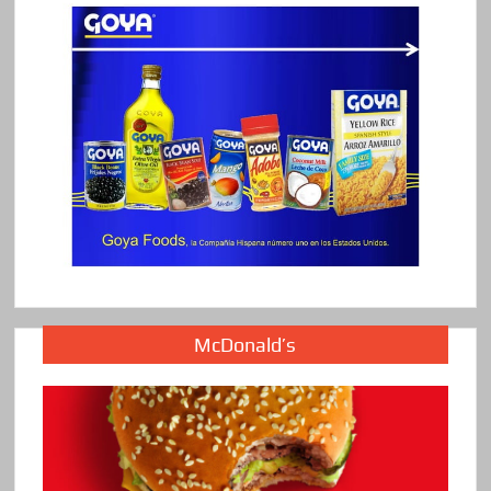
McDonald’s