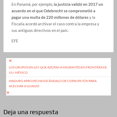
En Panamá, por ejemplo,
la justicia validó en 2017 un
acuerdo en el que Odebrecht se comprometió a
pagar una multa de 220 millones de dólares
y la
Fiscalía acordó archivar el caso contra la empresa y
sus antiguos directivos en el país.
EFE
Navegación
LOS GRUPOS SIN LEY QUE AZOTAN A MIGRANTES EN FRONTERA EE.
de
UU.-MÉXICO
entradas
MADURO APROVECHA ESCÁNDALO DE CORRUPCIÓN PARA
ACECHAR A GUAIDÓ
Deja una respuesta