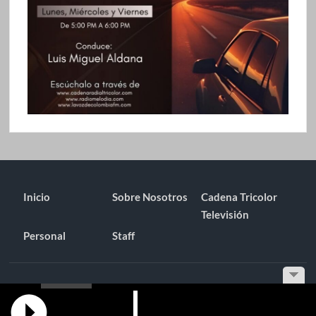
Inicio
Sobre Nosotros
Cadena Tricolor
Televisión
Personal
Staff
Funciona gracias a WordPress
|
Tema: TimesNews
|
por
Tema
Freesia
.