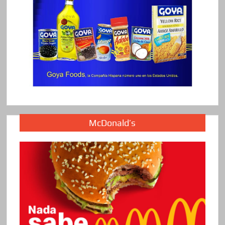
McDonald’s