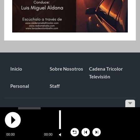
Inicio
Sobre Nosotros
Cadena Tricolor
Televisión
Personal
Staff
Funciona gracias a WordPress
|
Tema: TimesNews
|
por
Tema
Freesia
.
00:00
00:00