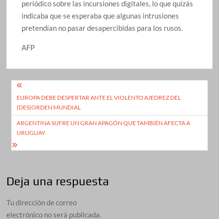
periódico sobre las incursiones digitales, lo que quizás
indicaba que se esperaba que algunas intrusiones
pretendían no pasar desapercibidas para los rusos.
AFP
Navegación
EUROPA DEBE DESPERTAR ANTE EL VIOLENTO AJEDREZ DEL
de
(DES)ORDEN MUNDIAL
entradas
ARGENTINA SUFRE UN GRAN APAGÓN QUE TAMBIÉN AFECTA A
URUGUAY
Deja una respuesta
Tu dirección de correo
electrónico no será publicada.