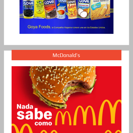
McDonald’s