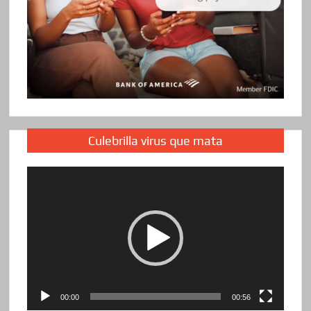
Culebrilla virus que mata
Reproductor
de
vídeo
00:00
00:56