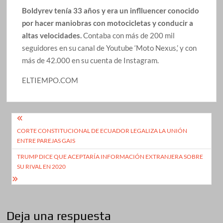
Boldyrev tenía 33 años y era un inflluencer conocido
por hacer maniobras con motocicletas y conducir a
altas velocidades.
Contaba con más de 200 mil
seguidores en su canal de Youtube ‘Moto Nexus,’ y con
más de 42.000 en su cuenta de Instagram.
ELTIEMPO.COM
Navegación
CORTE CONSTITUCIONAL DE ECUADOR LEGALIZA LA UNIÓN
de
ENTRE PAREJAS GAIS
entradas
TRUMP DICE QUE ACEPTARÍA INFORMACIÓN EXTRANJERA SOBRE
SU RIVAL EN 2020
Deja una respuesta