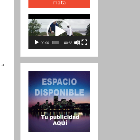
mata
Reproductor
de
vídeo
00:00
00:56
l a