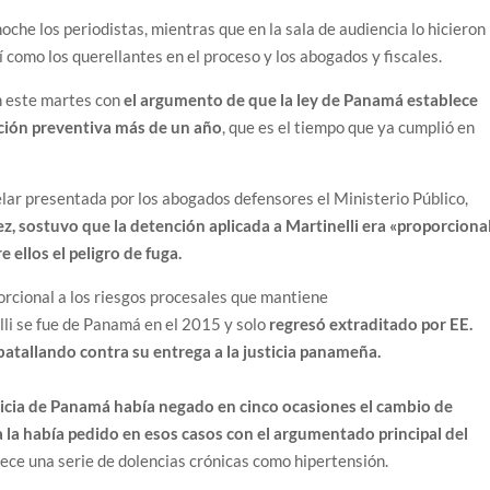
noche los periodistas, mientras que en la sala de audiencia lo hicieron
í como los querellantes en el proceso y los abogados y fiscales.
ón este martes con
el argumento de que la ley de Panamá establece
ción preventiva más de un año
, que es el tiempo que ya cumplió en
elar presentada por los abogados defensores el Ministerio Público,
lez, sostuvo que la detención aplicada a Martinelli era «proporciona
 ellos el peligro de fuga.
orcional a los riesgos procesales que mantiene
lli se fue de Panamá en el 2015 y solo
regresó extraditado por EE.
atallando contra su entrega a la justicia panameña.
ticia de Panamá había negado en cinco ocasiones el cambio de
a la había pedido en esos casos con el argumentado principal del
ce una serie de dolencias crónicas como hipertensión.