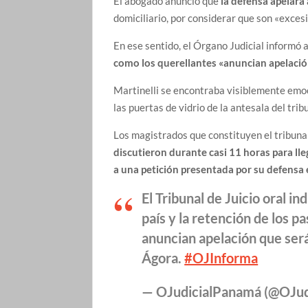
El abogado anunció que
la defensa apelará
domiciliario, por considerar que son «exces
En ese sentido, el Órgano Judicial informó 
como los querellantes «anuncian apelación 
Martinelli se encontraba visiblemente emoci
las puertas de vidrio de la antesala del trib
Los magistrados que constituyen el tribunal
discutieron durante casi 11 horas para lle
a una petición presentada por su defensa 
El Tribunal de Juicio oral i
país y la retención de los p
anuncian apelación que será 
Ágora.
#OJInforma
— OJudicialPanamá (@OJu