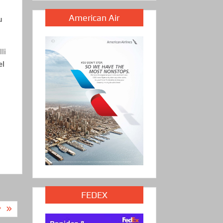
American Air
u
li
el
FEDEX
?