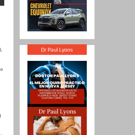
Dr Paul Lyons
),
to
l