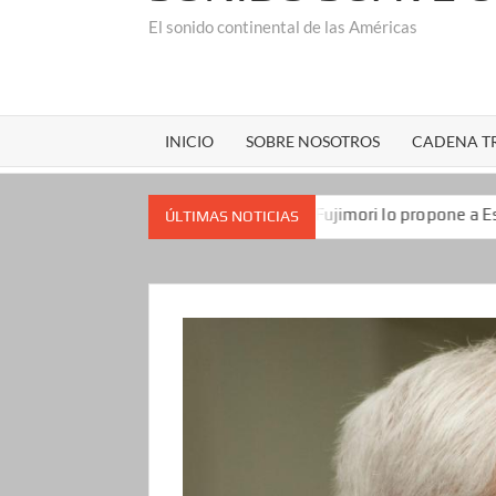
El sonido continental de las Américas
INICIO
SOBRE NOSOTROS
CADENA TR
ublicanos
Keiko Fujimori lo propone a Estados Unidos
ÚLTIMAS NOTICIAS