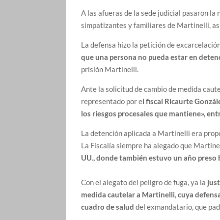
A las afueras de la sede judicial pasaron la 
simpatizantes y familiares de Martinelli, as
La defensa hizo la petición de excarcelaci
que una persona no pueda estar en deten
prisión Martinelli.
Ante la solicitud de cambio de medida caut
representado por e
l fiscal Ricaurte Gonzá
los riesgos procesales que mantiene», entre
La detención aplicada a Martinelli era prop
La Fiscalía siempre ha alegado que Martine
UU., donde también estuvo un año preso b
Con el alegato del peligro de fuga, ya la
jus
medida cautelar a Martinelli, cuya defens
cuadro de salud
del exmandatario, que pade