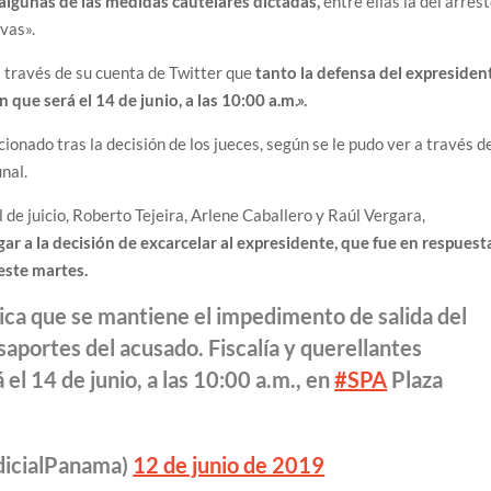
 algunas de las medidas cautelares dictadas,
entre ellas la del arres
ivas».
a través de su cuenta de Twitter que
tanto la defensa del expresiden
que será el 14 de junio, a las 10:00 a.m.».
onado tras la decisión de los jueces, según se le pudo ver a través d
unal.
 de juicio, Roberto Tejeira, Arlene Caballero y Raúl Vergara,
gar a la decisión de excarcelar al expresidente, que fue en respuest
este martes.
ndica que se mantiene el impedimento de salida del
asaportes del acusado. Fiscalía y querellantes
el 14 de junio, a las 10:00 a.m., en
#SPA
Plaza
dicialPanama)
12 de junio de 2019