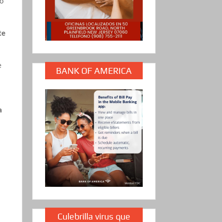
to
te
e
BANK OF AMERICA
a
Culebrilla virus que