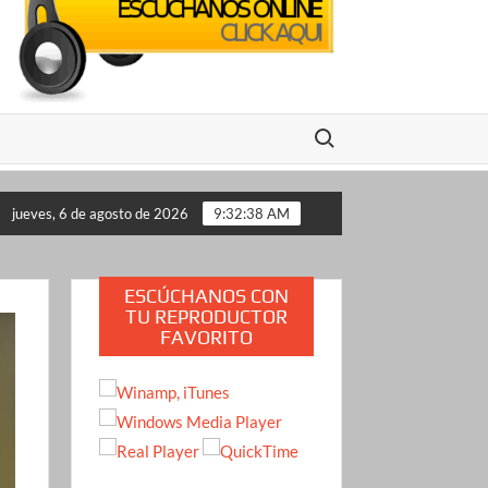
Buscar:
isión en vivo en México: se conocen pistas clave del presunto au
jueves, 6 de agosto de 2026
9:32:39 AM
ESCÚCHANOS CON
TU REPRODUCTOR
FAVORITO