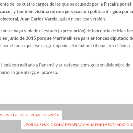
cente de los cuatro cargos de los que es acusado por la
Fiscalía por el
cárcel, y también víctima de una persecución política dirigida por s
 electoral, Juan Carlos Varela
, quien niega esa versión.
e no se haya violado el estado (o presunción) de inocencia de Martinel
mo en junio de 2015 porque Martinelli era para entonces diputado d
, por el fuero que ese cargo imponía, el máximo tribunal era el único
s llegó extraditado a Panamá y su defensa consiguió en diciembre de
ario, lo que alargó el proceso.
IERNO DE IZQUIERDAS EN ESPAÑA
¿POR QUÉ HONG KONG DESAFÍA A CHINA POR LA EXTRADICIÓN