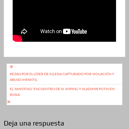
Navegación
REZAN POR EL LÍDER DE IGLESIA CAPTURADO POR VIOLACIÓN Y
de
ABUSO INFANTIL
entradas
EL ‘AMISTOSO’ ENCUENTRO DE XI JINPING Y VLADIMIR PUTIN EN
RUSIA
Deja una respuesta