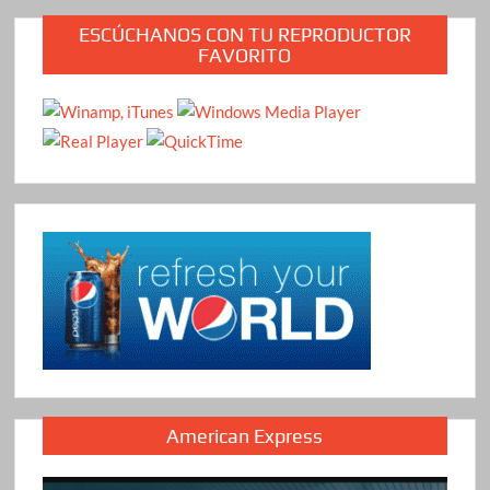
ESCÚCHANOS CON TU REPRODUCTOR
FAVORITO
American Express