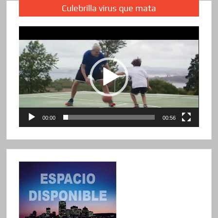
Culebrilla virus que mata
Reproductor
de
vídeo
00:00
00:56