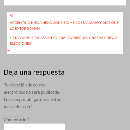
Navegación
ARGENTINO NIEGA NEXO CON RÉGIMEN DE MADURO Y DICE QUE
de
LO EXTORSIONAN
entradas
NETANYAHU FRACASA EN FORMAR GOBIERNO, Y HABRÁ NUEVAS
ELECCIONES
Deja una respuesta
Tu dirección de correo
electrónico no será publicada.
Los campos obligatorios están
marcados con
*
Comentario
*