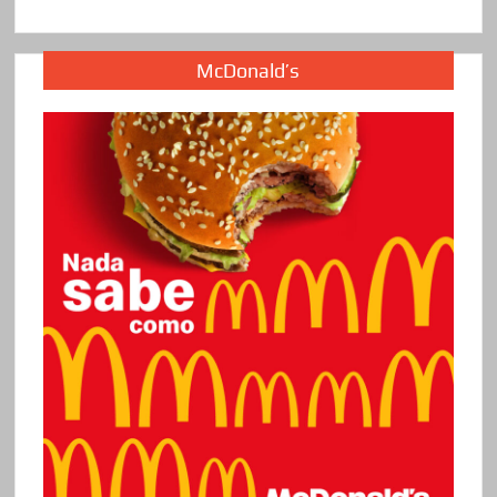
McDonald’s