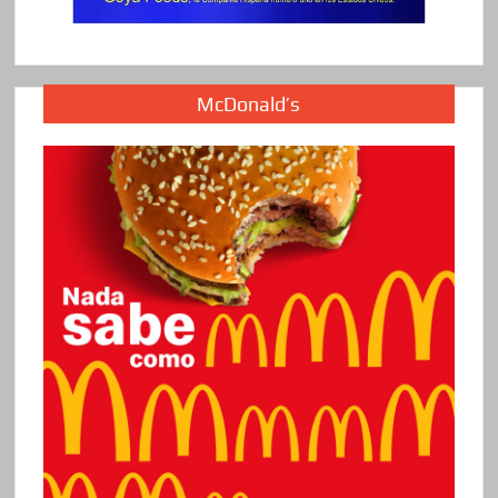
McDonald’s