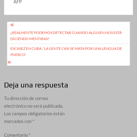
AFP
Navegación
¿REALMENTE PODEMOS DETECTAR CUANDO ALGUIEN NOS ESTÁ
de
DICIENDO MENTIRAS?
entradas
ESCASEZ EN CUBA: ‘LA GENTE CASI SE MATA POR UNA LENGUA DE
PUERCO’
Deja una respuesta
Tu dirección de correo
electrónico no será publicada.
Los campos obligatorios están
marcados con
*
Comentario
*