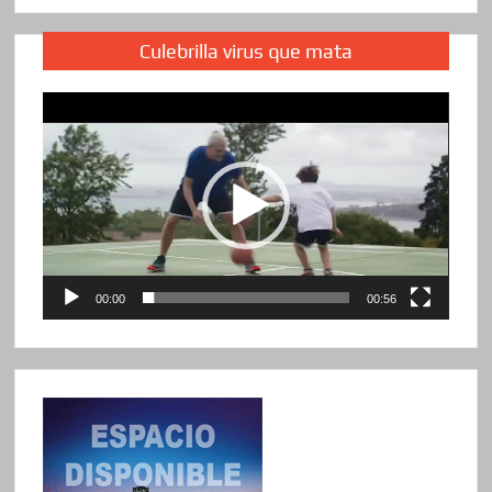
Culebrilla virus que mata
Reproductor
de
vídeo
00:00
00:56