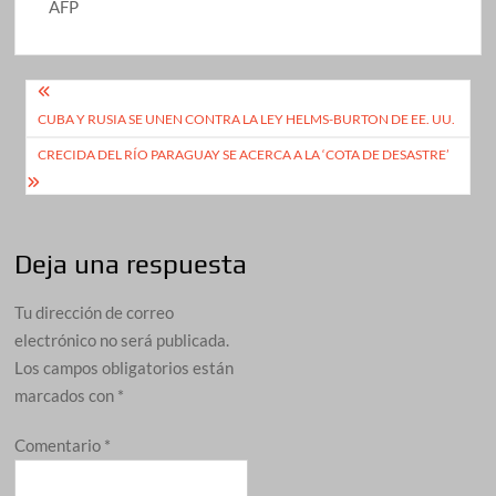
AFP
Navegación
CUBA Y RUSIA SE UNEN CONTRA LA LEY HELMS-BURTON DE EE. UU.
de
CRECIDA DEL RÍO PARAGUAY SE ACERCA A LA ‘COTA DE DESASTRE’
entradas
Deja una respuesta
Tu dirección de correo
electrónico no será publicada.
Los campos obligatorios están
marcados con
*
Comentario
*