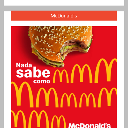
McDonald’s