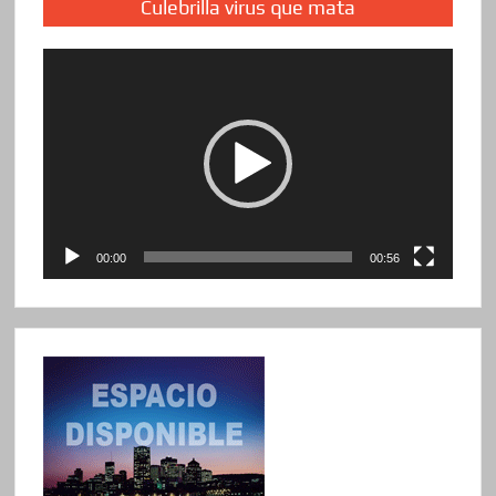
Culebrilla virus que mata
Reproductor
de
vídeo
00:00
00:56