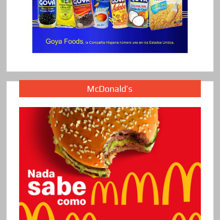
McDonald’s