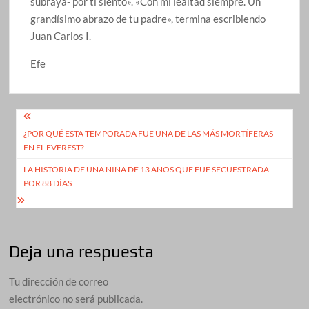
subraya- por ti siento». «Con mi lealtad siempre. Un
grandísimo abrazo de tu padre», termina escribiendo
Juan Carlos I.
Efe
Navegación
¿POR QUÉ ESTA TEMPORADA FUE UNA DE LAS MÁS MORTÍFERAS
de
EN EL EVEREST?
entradas
LA HISTORIA DE UNA NIÑA DE 13 AÑOS QUE FUE SECUESTRADA
POR 88 DÍAS
Deja una respuesta
Tu dirección de correo
electrónico no será publicada.