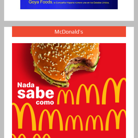
McDonald’s