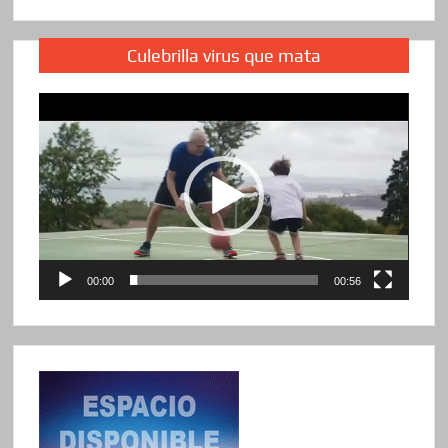
Culebrilla virus que mata
Reproductor
de
vídeo
00:00
00:56