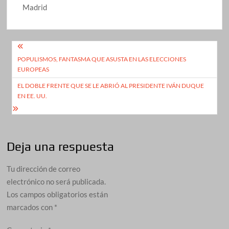
Madrid
Navegación
POPULISMOS, FANTASMA QUE ASUSTA EN LAS ELECCIONES
de
EUROPEAS
entradas
EL DOBLE FRENTE QUE SE LE ABRIÓ AL PRESIDENTE IVÁN DUQUE
EN EE. UU.
Deja una respuesta
Tu dirección de correo
electrónico no será publicada.
Los campos obligatorios están
marcados con
*