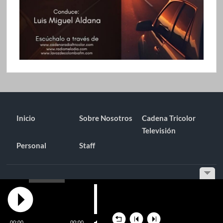
Inicio
Sobre Nosotros
Cadena Tricolor
Televisión
Personal
Staff
Funciona gracias a WordPress
|
Tema: TimesNews
|
por
Tema
Freesia
.
00:00
00:00