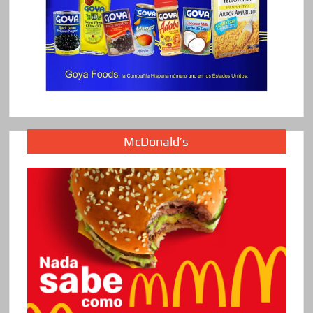
McDonald’s