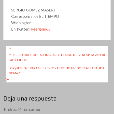
SERGIO GÓMEZ MASERI
Corresponsal de EL TIEMPO
Washington
En Twitter:
@sergom68
Navegación
MUEREN OTROS DOS ALPINISTAS EN EL MONTE EVEREST; YA VAN 10
de
FALLECIDOS
entradas
LO QUE VIENE PARA EL ‘BREXIT’ Y EL REINO UNIDO TRAS LA SALIDA
DE MAY
Deja una respuesta
Tu dirección de correo