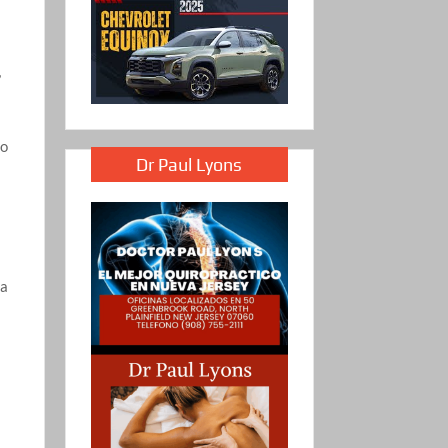
,
no
Dr Paul Lyons
da