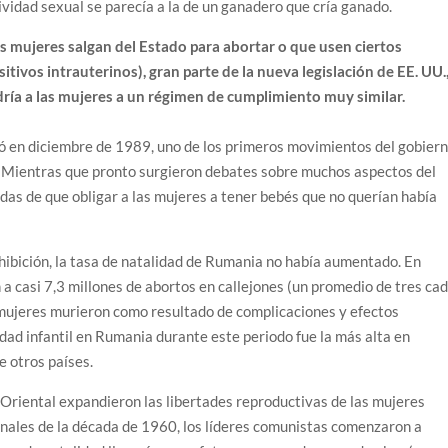
ctividad sexual se parecía a la de un ganadero que cría ganado.
s mujeres salgan del Estado para abortar o que usen ciertos
ivos intrauterinos), gran parte de la nueva legislación de EE. UU.
dría a las mujeres a un régimen de cumplimiento muy similar.
 en diciembre de 1989, uno de los primeros movimientos del gobier
. Mientras que pronto surgieron debates sobre muchos aspectos del
as de que obligar a las mujeres a tener bebés que no querían había
ohibición, la tasa de natalidad de Rumania no había aumentado. En
a casi 7,3 millones de abortos en callejones (un promedio de tres ca
ujeres murieron como resultado de complicaciones y efectos
dad infantil en Rumania durante este periodo fue la más alta en
e otros países.
 Oriental expandieron las libertades reproductivas de las mujeres
finales de la década de 1960, los líderes comunistas comenzaron a