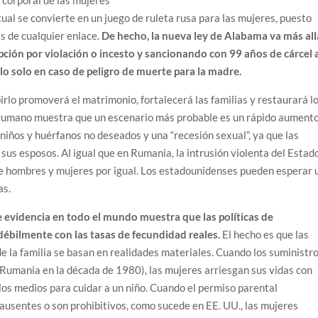
xual se convierte en un juego de ruleta rusa para las mujeres, puesto
s de cualquier enlace.
De hecho, la nueva ley de Alabama va más all
epción por violación o incesto y sancionando con 99 años de cárcel 
o solo en caso de peligro de muerte para la madre.
irlo promoverá el matrimonio, fortalecerá las familias y restaurará l
o rumano muestra que un escenario más probable es un rápido aument
niños y huérfanos no deseados y una “recesión sexual”, ya que las
 sus esposos. Al igual que en Rumania, la intrusión violenta del Estad
 de hombres y mujeres por igual. Los estadounidenses pueden esperar 
as.
e evidencia en todo el mundo muestra que las políticas de
débilmente con las tasas de fecundidad reales.
El hecho es que las
e la familia se basan en realidades materiales. Cuando los suministr
Rumania en la década de 1980), las mujeres arriesgan sus vidas con
 los medios para cuidar a un niño. Cuando el permiso parental
ausentes o son prohibitivos, como sucede en EE. UU., las mujeres