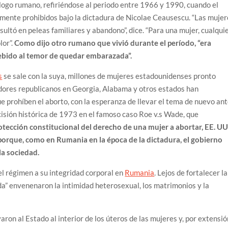
ólogo rumano, refiriéndose al periodo entre 1966 y 1990, cuando el
mente prohibidos bajo la dictadura de Nicolae Ceausescu. “Las mujer
sultó en peleas familiares y abandono”, dice. “Para una mujer, cualqui
lor”.
Como dijo otro rumano que vivió durante el período, “era
ebido al temor de quedar embarazada”.
s
se sale con la suya, millones de mujeres estadounidenses pronto
adores republicanos en Georgia, Alabama y otros estados han
prohíben el aborto, con la esperanza de llevar el tema de nuevo an
cisión histórica de 1973 en el famoso caso Roe v.s Wade, que
otección constitucional del derecho de una mujer a abortar, EE. UU
 porque, como en Rumania en la época de la dictadura, el gobierno
la sociedad.
el régimen a su integridad corporal en
Rumania
. Lejos de fortalecer la
vida” envenenaron la intimidad heterosexual, los matrimonios y la
on al Estado al interior de los úteros de las mujeres y, por extensió