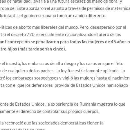
sas de natalidad llevaría a una futura escasez de mano de obra (y
uropa del Este abordaron el asunto a través de permisos de maternid
o infantil, el gobierno rumano tomó un camino diferente.
líticas de aborto más liberales del mundo. Pero, desesperado por el
tió el decreto 770, esencialmente nacionalizando el útero de las
 anticoncepción se penalizaron para todas las mujeres de 45 años 
o hijos (más tarde serían cinco).
 el incesto, los embarazos de alto riesgo y los casos en que el feto
de cualquiera de los padres. La ley fue estrictamente aplicada. La
istró los embarazos sospechosos y vigiló las mujeres hasta el nacimien
ista con el que los defensores ‘provida’ de Estados Unidos han soñado
izonte de Estados Unidos, la experiencia de Rumania muestra lo que
amente el derecho de controlar sus propios cuerpos.
a reconoció que las sociedades democráticas tienen la
 corporal de las mujeres