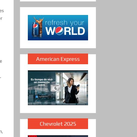
es
er
American Express
te
.
Chevrolet 2025
n,