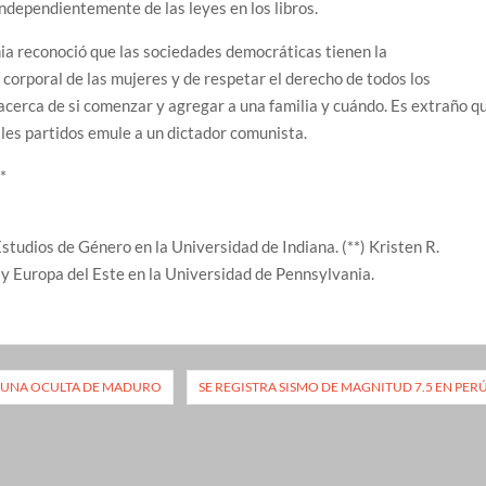
ndependientemente de las leyes en los libros.
nia reconoció que las sociedades democráticas tienen la
corporal de las mujeres y de respetar el derecho de todos los
acerca de si comenzar y agregar a una familia y cuándo. Es extraño q
cipales partidos emule a un dictador comunista.
*
Estudios de Género en la Universidad de Indiana. (**) Kristen R.
y Europa del Este en la Universidad de Pennsylvania.
RTUNA OCULTA DE MADURO
SE REGISTRA SISMO DE MAGNITUD 7.5 EN PER