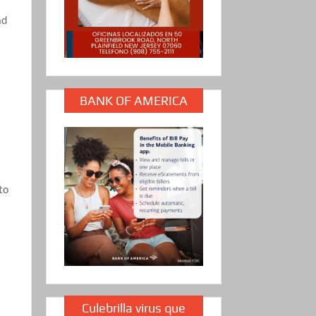
ad
BANK OF AMERICA
o
to
Culebrilla virus que