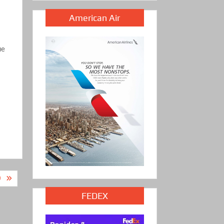
American Air
ue
Ú
FEDEX