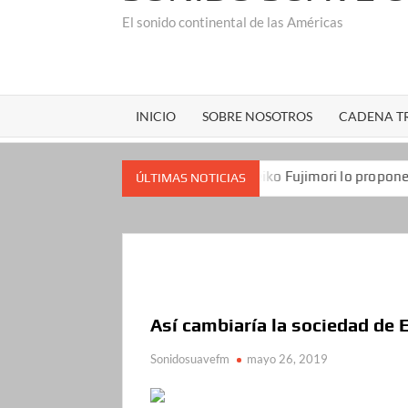
El sonido continental de las Américas
INICIO
SOBRE NOSOTROS
CADENA TR
s republicanos
Keiko Fujimori lo propone a Estados Unid
ÚLTIMAS NOTICIAS
Así cambiaría la sociedad de E
Sonidosuavefm
mayo 26, 2019