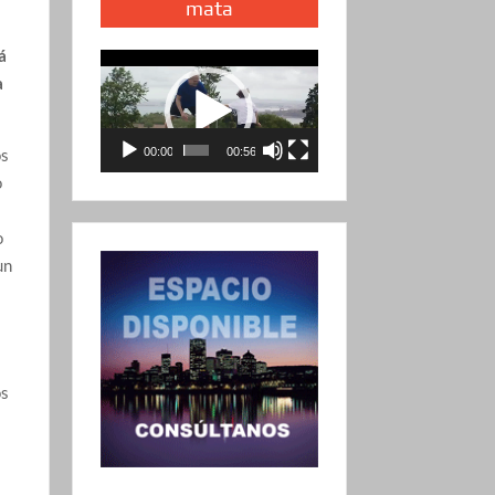
mata
á
Reproductor
a
de
vídeo
os
00:00
00:56
o
o
un
os