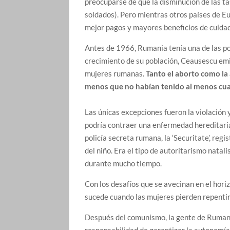
preocuparse de que la disminución de las ta
soldados). Pero mientras otros países de E
mejor pagos y mayores beneficios de cuidad
Antes de 1966, Rumania tenía una de las po
crecimiento de su población, Ceausescu emi
mujeres rumanas.
Tanto el aborto como la
menos que no habían tenido al menos cuatr
Las únicas excepciones fueron la violación y
podría contraer una enfermedad hereditaria 
policía secreta rumana, la ‘Securitate’, reg
del niño. Era el tipo de autoritarismo natal
durante mucho tiempo.
Con los desafíos que se avecinan en el hor
sucede cuando las mujeres pierden repentin
Después del comunismo, la gente de Rumani
responsabilidad de garantizar la autonomía