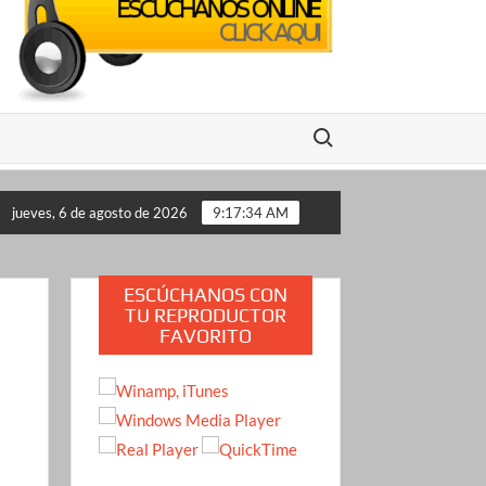
Buscar:
ransmisión en vivo en México: se conocen pistas clave del presun
jueves, 6 de agosto de 2026
9:17:36 AM
ESCÚCHANOS CON
TU REPRODUCTOR
FAVORITO