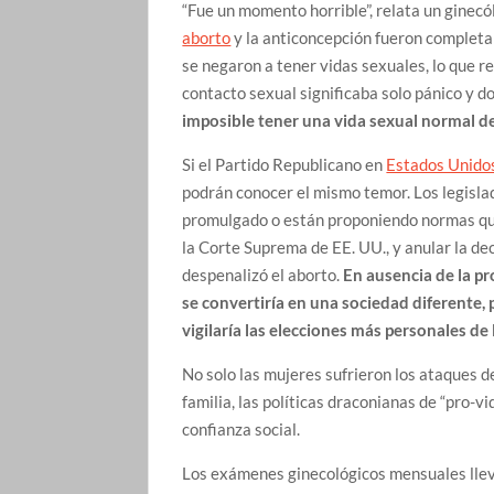
“Fue un momento horrible”, relata un ginec
aborto
y la anticoncepción fueron completa
se negaron a tener vidas sexuales, lo que re
contacto sexual significaba solo pánico y do
imposible tener una vida sexual normal d
Si el Partido Republicano en
Estados Unido
podrán conocer el mismo temor. Los legisl
promulgado o están proponiendo normas que 
la Corte Suprema de EE. UU., y anular la de
despenalizó el aborto.
En ausencia de la pr
se convertiría en una sociedad diferente,
vigilaría las elecciones más personales de 
No solo las mujeres sufrieron los ataques d
familia, las políticas draconianas de “pro-
confianza social.
Los exámenes ginecológicos mensuales llevar