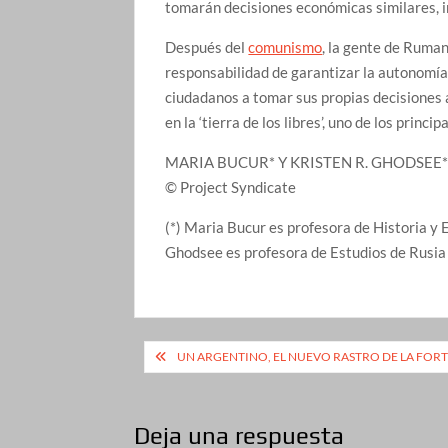
tomarán decisiones económicas similares, i
Después del
comunismo
, la gente de Ruma
responsabilidad de garantizar la autonomía 
ciudadanos a tomar sus propias decisiones 
en la ‘tierra de los libres’, uno de los prin
MARIA BUCUR* Y KRISTEN R. GHODSEE*
© Project Syndicate
(*) Maria Bucur es profesora de Historia y 
Ghodsee es profesora de Estudios de Rusia 
Navegación
UN ARGENTINO, EL NUEVO RASTRO DE LA FO
de
entradas
Deja una respuesta