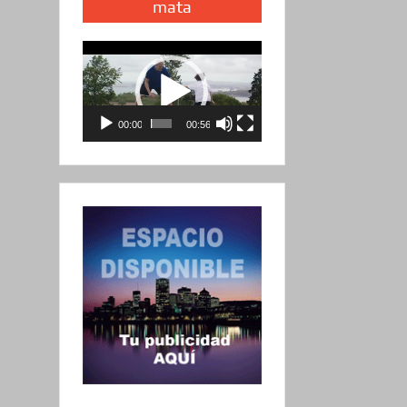
mata
Reproductor
de
vídeo
00:00
00:56