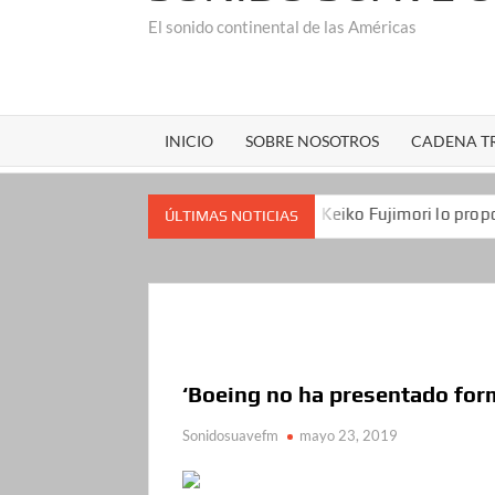
El sonido continental de las Américas
INICIO
SOBRE NOSOTROS
CADENA TR
y los republicanos
Keiko Fujimori lo propone a Estados 
ÚLTIMAS NOTICIAS
‘Boeing no ha presentado for
Sonidosuavefm
mayo 23, 2019