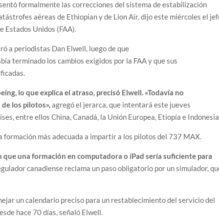
sentó formalmente las correcciones del sistema de estabilización
strofes aéreas de Ethiopian y de Lion Air, dijo este miércoles el jef
de Estados Unidos (FAA).
aró a periodistas Dan Elwell, luego de que
bía terminado los cambios exigidos por la FAA y que sus
ificadas.
ng, lo que explica el atraso, precisó Elwell. «Todavía no
de los pilotos»,
agregó el jerarca, que intentará este jueves
íses, entre ellos China, Canadá, la Unión Europea, Etiopía e Indonesia
a formación más adecuada a impartir a los pilotos del 737 MAX.
 que una formación en computadora o iPad sería suficiente para
egulador canadiense reclama un paso obligatorio por un simulador, qu
anejar un calendario preciso para un restablecimiento del servicio del
sde hace 70 días, señaló Elwell.