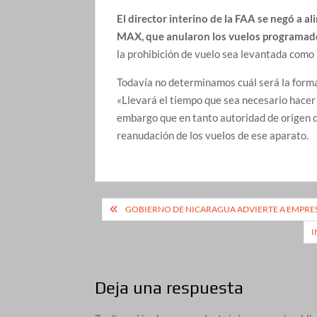
El director interino de la FAA se negó a a
MAX, que anularon los vuelos programado
la prohibición de vuelo sea levantada como 
Todavía no determinamos cuál será la formac
«Llevará el tiempo que sea necesario hacer
embargo que en tanto autoridad de origen d
reanudación de los vuelos de ese aparato.
Navegación
GOBIERNO DE NICARAGUA ADVIERTE A EMPRES
de
I
entradas
Deja una respuesta