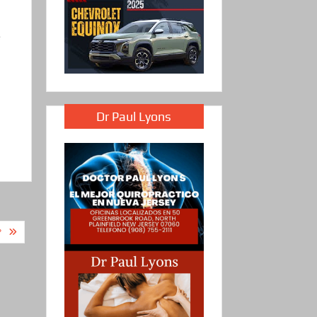
e
Dr Paul Lyons
?