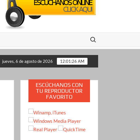
Buscar:
na transmisión en vivo en México: se conocen pistas clave del pr
jueves, 6 de agosto de 2026
12:01:27 AM
ESCÚCHANOS CON
TU REPRODUCTOR
FAVORITO