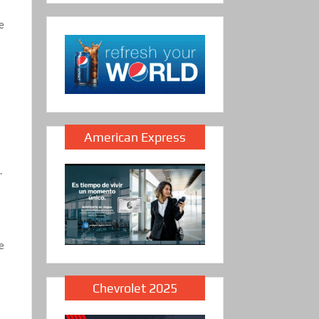
e
American Express
.
e
Chevrolet 2025