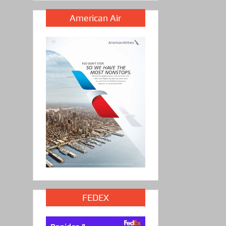
American Air
FEDEX