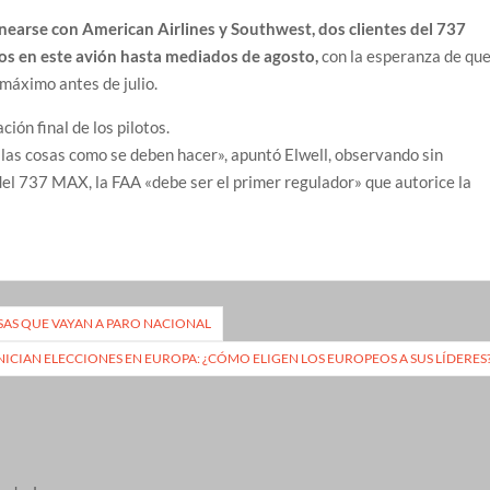
linearse con American Airlines y Southwest, dos clientes del 737
s en este avión hasta mediados de agosto,
con la esperanza de qu
máximo antes de julio.
ión final de los pilotos.
 las cosas como se deben hacer», apuntó Elwell, observando sin
el 737 MAX, la FAA «debe ser el primer regulador» que autorice la
AS QUE VAYAN A PARO NACIONAL
NICIAN ELECCIONES EN EUROPA: ¿CÓMO ELIGEN LOS EUROPEOS A SUS LÍDERES