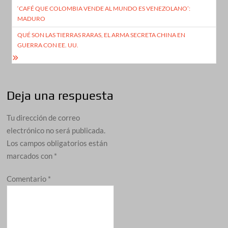
‘CAFÉ QUE COLOMBIA VENDE AL MUNDO ES VENEZOLANO’:
de
MADURO
entradas
QUÉ SON LAS TIERRAS RARAS, EL ARMA SECRETA CHINA EN
GUERRA CON EE. UU.
Deja una respuesta
Tu dirección de correo
electrónico no será publicada.
Los campos obligatorios están
marcados con
*
Comentario
*