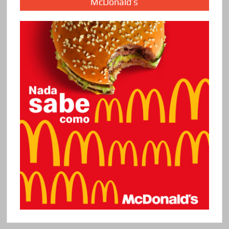
McDonald’s