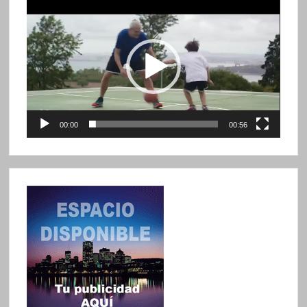
Reproductor
de
vídeo
00:00
00:56