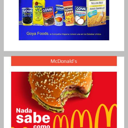
McDonald’s