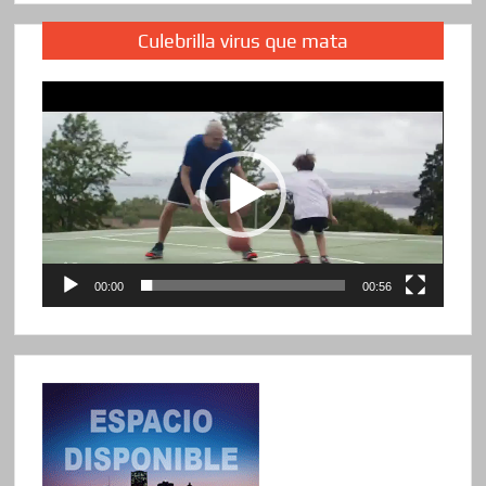
Culebrilla virus que mata
Reproductor
de
vídeo
00:00
00:56