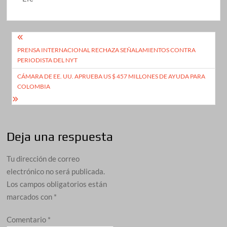
Navegación
PRENSA INTERNACIONAL RECHAZA SEÑALAMIENTOS CONTRA
de
PERIODISTA DEL NYT
entradas
CÁMARA DE EE. UU. APRUEBA US $ 457 MILLONES DE AYUDA PARA
COLOMBIA
Deja una respuesta
Tu dirección de correo
electrónico no será publicada.
Los campos obligatorios están
marcados con
*
Comentario
*