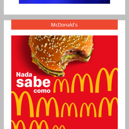
McDonald’s