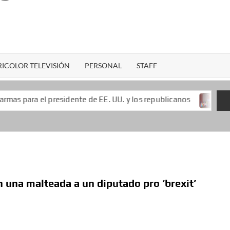
ICOLOR TELEVISIÓN
PERSONAL
STAFF
esidente de EE. UU. y los republicanos
Keiko Fujimori l
 una malteada a un diputado pro ‘brexit’