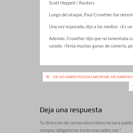
Scott Heppell / Reuters
Luego del ataque, Paul Crowther fue detenid
Una vez esposado, dijo a los medios: «Es u
Además, Crowther dijo que no lamentaba sus
salado. «Tenía muchas ganas de comerlo, per
Navegación
‘DE NO HABER PODIDO ABORTAR, ME HABRÍA M
de
entradas
Deja una respuesta
Tu dirección de correo electrónico no será publi
campos obligatorios están marcados con
*