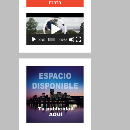
mata
Reproductor
de
vídeo
00:00
00:56