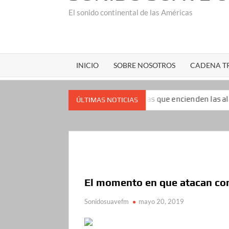
El sonido continental de las Américas
INICIO
SOBRE NOSOTROS
CADENA TR
popularidad: las encuestas que encienden las alarmas para el pr
ÚLTIMAS NOTICIAS
El momento en que atacan con
Sonidosuavefm
mayo 20, 2019