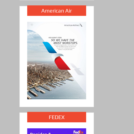
American Air
FEDEX