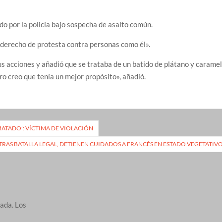
o por la policía bajo sospecha de asalto común.
n derecho de protesta contra personas como él».
 acciones y añadió que se trataba de un batido de plátano y carame
o creo que tenía un mejor propósito», añadió.
ATADO’: VÍCTIMA DE VIOLACIÓN
TRAS BATALLA LEGAL, DETIENEN CUIDADOS A FRANCÉS EN ESTADO VEGETATIV
cada.
Los