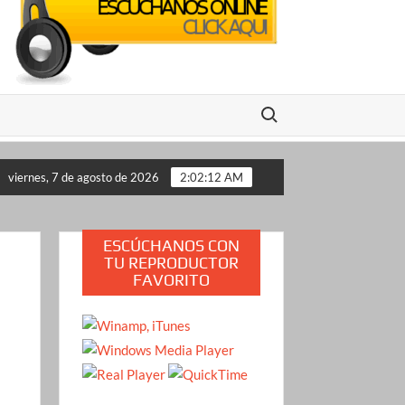
Buscar:
o propone a Estados Unidos
Crimen de la influencer Vale
viernes, 7 de agosto de 2026
2:02:13 AM
ESCÚCHANOS CON
TU REPRODUCTOR
FAVORITO