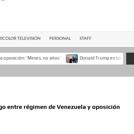
ICOLOR TELEVISIÓN
PERSONAL
STAFF
eses, no años’
Donald Trump es solo superado por Nixon 
go entre régimen de Venezuela y oposición