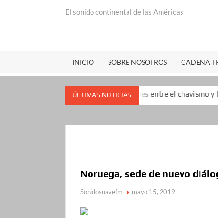
El sonido continental de las Américas
INICIO
SOBRE NOSOTROS
CADENA TR
a antes de las negociaciones entre el chavismo y la oposición: ‘M
ÚLTIMAS NOTICIAS
Noruega, sede de nuevo diálo
Sonidosuavefm
mayo 15, 2019