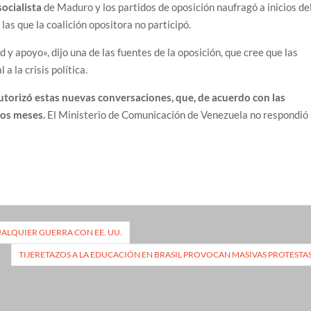
socialista
de Maduro y los partidos de oposición naufragó a inicios de
las que la coalición opositora no participó.
 y apoyo», dijo una de las fuentes de la oposición, que cree que las
a la crisis política.
torizó estas nuevas conversaciones, que, de acuerdo con las
ios meses.
El Ministerio de Comunicación de Venezuela no respondió
UALQUIER GUERRA CON EE. UU.
TIJERETAZOS A LA EDUCACIÓN EN BRASIL PROVOCAN MASIVAS PROTESTA