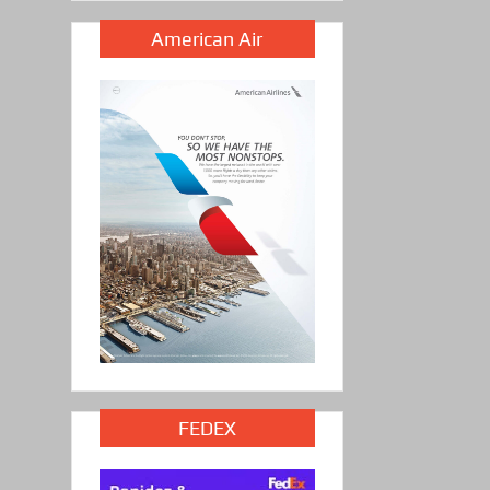
American Air
FEDEX