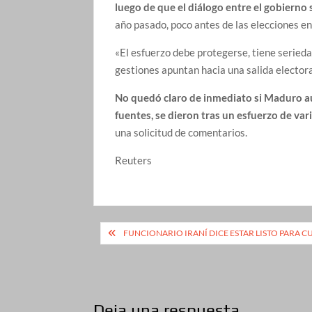
luego de que el diálogo entre el gobierno 
año pasado, poco antes de las elecciones en 
«El esfuerzo debe protegerse, tiene seriedad
gestiones apuntan hacia una salida electoral 
No quedó claro de inmediato si Maduro au
fuentes, se dieron tras un esfuerzo de var
una solicitud de comentarios.
Reuters
Navegación
FUNCIONARIO IRANÍ DICE ESTAR LISTO PARA C
de
entradas
Deja una respuesta