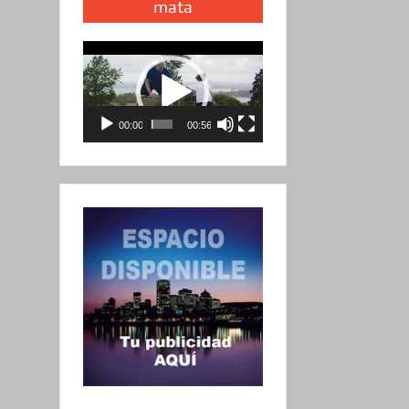
mata
Reproductor
de
vídeo
00:00
00:56