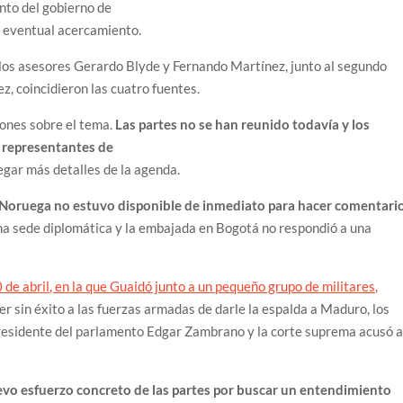
nto del gobierno de
n eventual acercamiento.
a los asesores Gerardo Blyde y Fernando Martínez, junto al segundo
z, coincidieron las cuatro fuentes.
iones sobre el tema.
Las partes no se han reunido todavía y los
 representantes de
egar más detalles de la agenda.
e Noruega no estuvo disponible de inmediato para hacer comentario
una sede diplomática y la embajada en Bogotá no respondió a una
 de abril, en la que Guaidó junto a un pequeño grupo de militares,
r sin éxito a las fuerzas armadas de darle la espalda a Maduro, los
presidente del parlamento Edgar Zambrano y la corte suprema acusó 
vo esfuerzo concreto de las partes por buscar un entendimiento