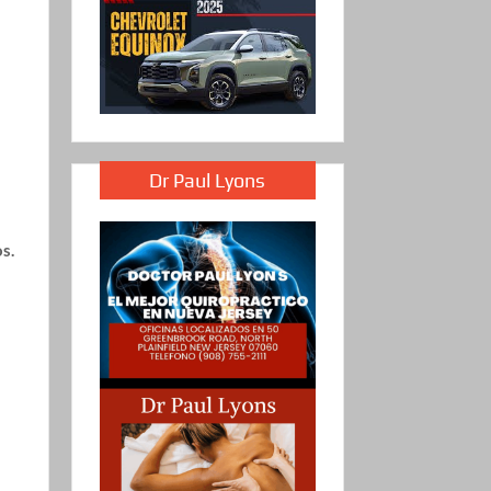
Dr Paul Lyons
s.
a