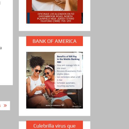
l
BANK OF AMERICA
 a
S
Culebrilla virus que