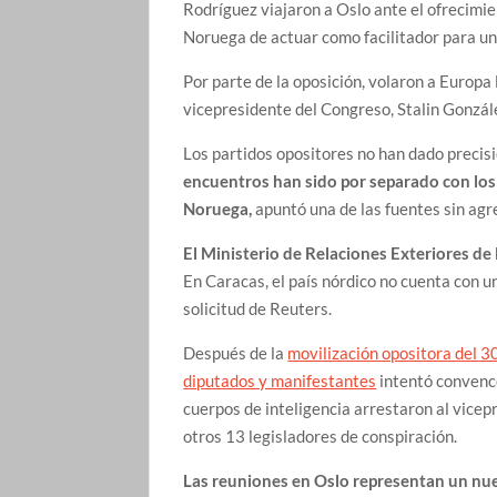
Rodríguez viajaron a Oslo ante el ofrecimie
Noruega de actuar como facilitador para u
Por parte de la oposición, volaron a Europ
vicepresidente del Congreso, Stalin Gonzále
Los partidos opositores no han dado precis
encuentros han sido por separado con los
Noruega,
apuntó una de las fuentes sin agr
El Ministerio de Relaciones Exteriores d
En Caracas, el país nórdico no cuenta con 
solicitud de Reuters.
Después de la
movilización opositora del 30
diputados y manifestantes
intentó convence
cuerpos de inteligencia arrestaron al vice
otros 13 legisladores de conspiración.
Las reuniones en Oslo representan un nue