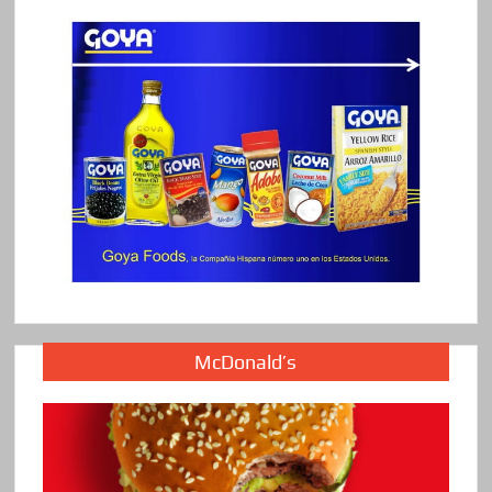
McDonald’s