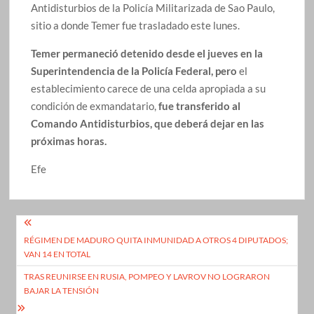
Antidisturbios de la Policía Militarizada de Sao Paulo,
sitio a donde Temer fue trasladado este lunes.
Temer permaneció detenido desde el jueves en la
Superintendencia de la Policía Federal, pero
el
establecimiento carece de una celda apropiada a su
condición de exmandatario,
fue transferido al
Comando Antidisturbios, que deberá dejar en las
próximas horas.
Efe
Navegación
RÉGIMEN DE MADURO QUITA INMUNIDAD A OTROS 4 DIPUTADOS;
de
VAN 14 EN TOTAL
entradas
TRAS REUNIRSE EN RUSIA, POMPEO Y LAVROV NO LOGRARON
BAJAR LA TENSIÓN